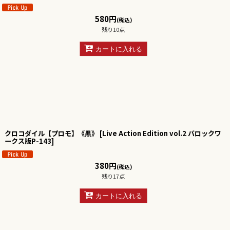
580
円
(税込)
残り10点
カートに入れる
クロコダイル【プロモ】《黒》
[
Live Action Edition vol.2 バロックワ
ークス版P-143
]
380
円
(税込)
残り17点
カートに入れる