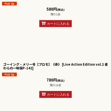
580
円
(税込)
残り1点
カートに入れる
ゴーイング・メリー号【プロモ】《赤》
[
Live Action Edition vol.2 麦
わらの一味版P-142
]
780
円
(税込)
残り13点
カートに入れる