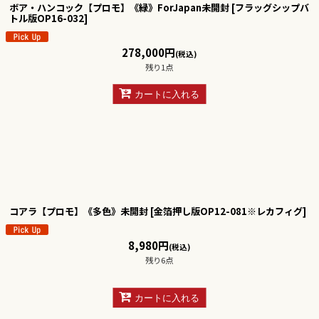
ボア・ハンコック【プロモ】《緑》ForJapan未開封
[
フラッグシップバ
トル版OP16-032
]
278,000
円
(税込)
残り1点
カートに入れる
コアラ【プロモ】《多色》未開封
[
金箔押し版OP12-081※レカフィグ
]
8,980
円
(税込)
残り6点
カートに入れる