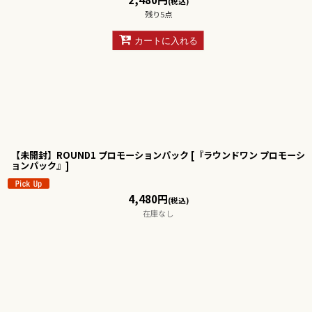
(税込)
残り5点
カートに入れる
【未開封】ROUND1 プロモーションパック
[
『ラウンドワン プロモーシ
ョンパック』
]
4,480
円
(税込)
在庫なし