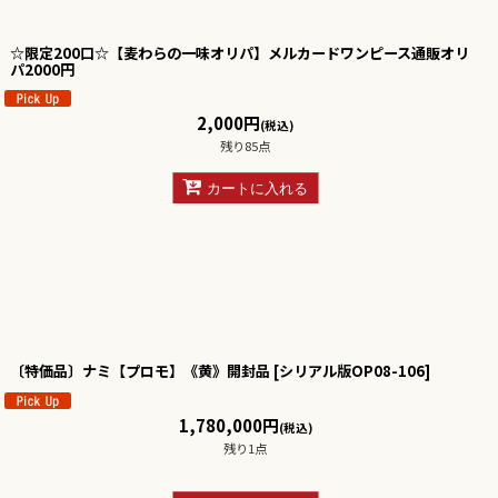
☆限定200口☆【麦わらの一味オリパ】メルカードワンピース通販オリ
パ2000円
2,000
円
(税込)
残り85点
カートに入れる
〔特価品〕ナミ【プロモ】《黄》開封品
[
シリアル版OP08-106
]
1,780,000
円
(税込)
残り1点