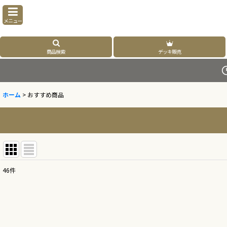
メニュー
商品検索
デッキ販売
ホーム
>
おすすめ商品
46
件
表示数
:
並び順
: