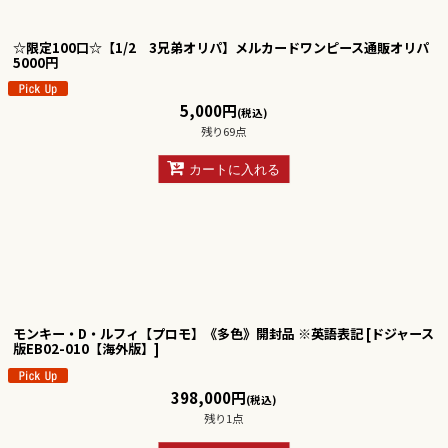
絞り込む
☆限定100口☆【1/2 3兄弟オリパ】メルカードワンピース通販オリパ
5000円
5,000
円
(税込)
残り69点
カートに入れる
モンキー・D・ルフィ【プロモ】《多色》開封品 ※英語表記
[
ドジャース
版EB02-010【海外版】
]
398,000
円
(税込)
残り1点