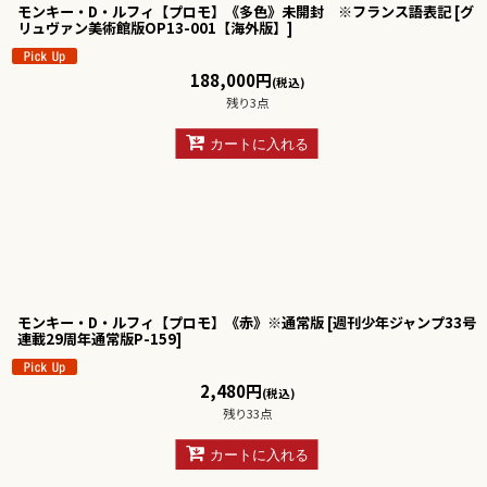
モンキー・D・ルフィ【プロモ】《多色》未開封 ※フランス語表記
[
グ
リュヴァン美術館版OP13-001【海外版】
]
188,000
円
(税込)
残り3点
カートに入れる
モンキー・D・ルフィ【プロモ】《赤》※通常版
[
週刊少年ジャンプ33号
連載29周年通常版P-159
]
2,480
円
(税込)
残り33点
カートに入れる