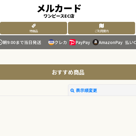
メルカード
ワンピースEC店
特価品
ご利用案内
朝9:00まで当日発送
クレカ
PayPay
AmazonPay
払いO
おすすめ商品
表示順変更