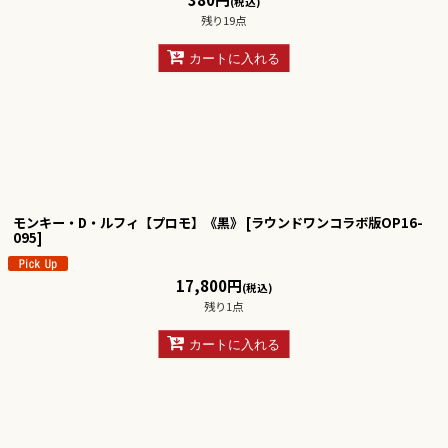
(税込)
残り19点
カートに入れる
モンキー・D・ルフィ【プロモ】《黒》
[
ラウンドワンコラボ版OP16-
095
]
17,800
円
(税込)
残り1点
カートに入れる