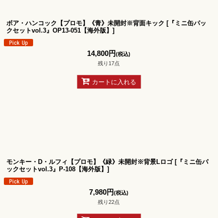
絞り込む
ボア・ハンコック【プロモ】《青》未開封※背面キック
[
『ミニ缶パッ
クセットvol.3』OP13-051【海外版】
]
14,800
円
(税込)
残り17点
カートに入れる
モンキー・D・ルフィ【プロモ】《緑》未開封※背景Lロゴ
[
『ミニ缶パ
ックセットvol.3』P-108【海外版】
]
7,980
円
(税込)
残り22点