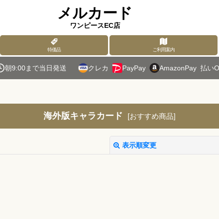
メルカード
ワンピースEC店
特価品
ご利用案内
朝9:00まで当日発送
クレカ
PayPay
AmazonPay
払いO
海外版キャラカード
[
おすすめ商品
]
表示順変更