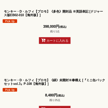
モンキー・D・ルフィ【プロモ】《多色》開封品 ※英語表記
[
ドジャー
ス版EB02-010【海外版】
]
398,000
円
(税込)
残り1点
カートに入れる
モンキー・D・ルフィ【プロモ】《緑》未開封※拳構え
[
『ミニ缶パック
セットvol.3』P-108【海外版】
]
8,480
円
(税込)
残り25点