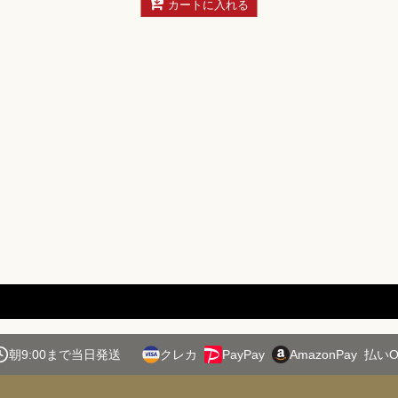
カートに入れる
朝9:00まで当日発送
クレカ
PayPay
AmazonPay
払いO