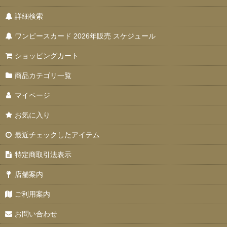
詳細検索
特価品
ワンピースカード 2026年販売 スケジュール
お楽しみ袋
ショッピングカート
デッキ販売
商品カテゴリ一覧
プロモカード
マイページ
PSA10・9
お気に入り
ドン！！カード
最近チェックしたアイテム
未開封品
特定商取引法表示
エクストラブースター EGGHEAD CRISIS(エッグヘッドクライシス)【
店舗案内
Heroines edition ヒロインズエディション 【EB-03】
ご利用案内
お問い合わせ
エクストラブースター Anime 25th collection【EB-02】