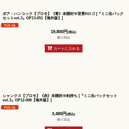
ボア・ハンコック【プロモ】《青》未開封※背景Hロゴ
[
『ミニ缶パック
セットvol.3』OP13-051【海外版】
]
19,800
円
(税込)
残り29点
カートに入れる
シャンクス【プロモ】《赤》未開封※剣持ち
[
『ミニ缶パックセット
vol.3』OP12-008【海外版】
]
3,480
円
(税込)
残り15点