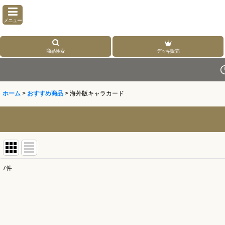
メニュー
商品検索
デッキ販売
ホーム
>
おすすめ商品
>
海外版キャラカード
7
件
表示数
:
並び順
: