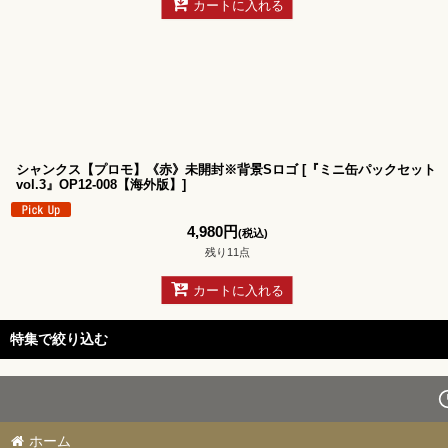
カートに入れる
シャンクス【プロモ】《赤》未開封※背景Sロゴ
[
『ミニ缶パックセット
vol.3』OP12-008【海外版】
]
4,980
円
(税込)
残り11点
カートに入れる
特集で絞り込む
スタートデッキ 【ST-31〜36】
ブースターパック 決戦の刻【OP-16】
ホーム