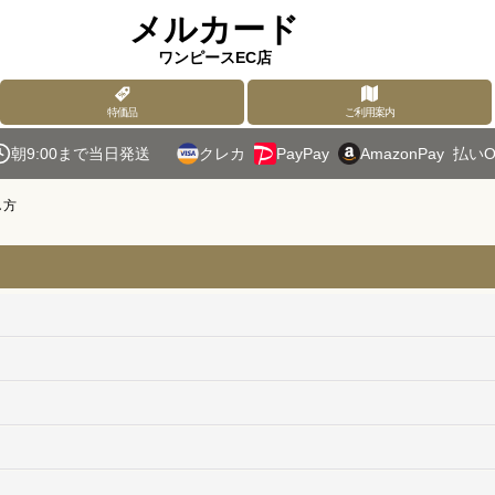
メルカード
ワンピースEC店
特価品
ご利用案内
朝9:00まで当日発送
クレカ
PayPay
AmazonPay
払いO
し方