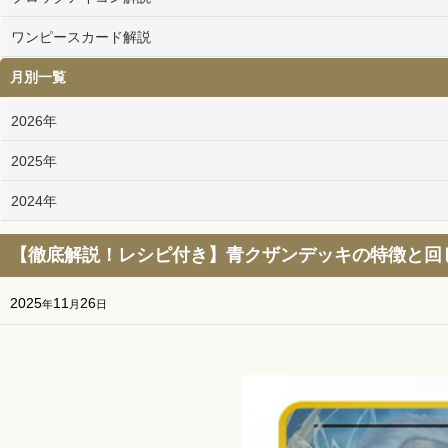
ワンピースカード解説
月別一覧
2026年
2025年
2024年
【徹底解説！レシピ付き】青クザンデッキの特徴と回
2025
11
26
年
月
日