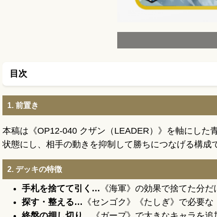
目次
1. 前置き
本稿は《OP12-040 クザン（LEADER）》を
状態にし、相手の動きを抑制して勝ちにつなげる構成
2. デッキの特徴
手札を捨てて引く…
《海軍》の効果で捨てた分だ
探す・整える…
《センゴク》《たしぎ》で必要な
終盤の押し切り…
《ガープ》で大きなキャラを追