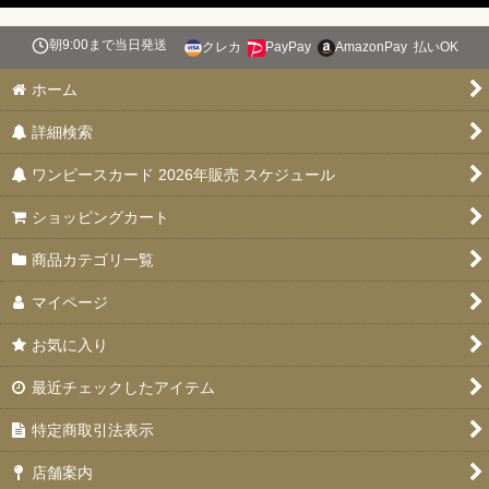
絞り込む
朝9:00まで当日発送
クレカ
PayPay
AmazonPay
払いOK
スタートデッキ 【ST-31〜36】
ホーム
ブースターパック 決戦の刻【OP-16】
詳細検索
特価品
ワンピースカード 2026年販売 スケジュール
お楽しみ袋
ショッピングカート
デッキ販売
商品カテゴリ一覧
プロモカード
マイページ
PSA10・9
お気に入り
ドン！！カード
最近チェックしたアイテム
未開封品
特定商取引法表示
エクストラブースター EGGHEAD CRISIS(エッグヘッドクライ
店舗案内