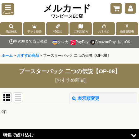
メルカード
メニュー
ワンピースEC店
商品検索
デッキ販売
特価品
ご利用案内
おすすめ
高価買取表
朝9:00まで当日発送
クレカ
PayPay
AmazonPay
払いOK
ホーム
>
おすすめ商品
>
ブースターパック 二つの伝説【OP-08】
ブースターパック 二つの伝説【OP-08】
[
おすすめ商品
]
表示順変更
閉じる
0
件
表示数
:
並び順
:
特集で絞り込む