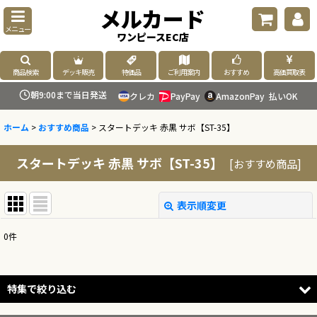
メルカード
メニュー
ワンピースEC店
商品検索
デッキ販売
特価品
ご利用案内
おすすめ
高価買取表
朝9:00まで当日発送
クレカ
PayPay
AmazonPay
払いOK
ホーム
>
おすすめ商品
>
スタートデッキ 赤黒 サボ【ST-35】
スタートデッキ 赤黒 サボ【ST-35】
[
おすすめ商品
]
表示順変更
閉じる
0
件
表示数
:
並び順
:
特集で絞り込む