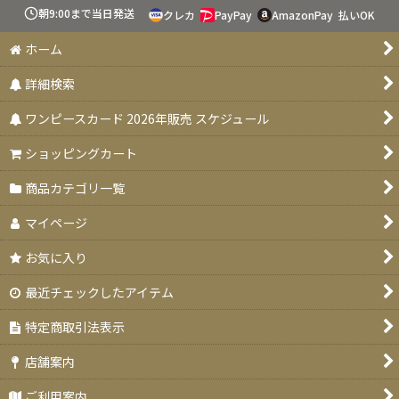
絞り込む
朝9:00まで当日発送
クレカ
PayPay
AmazonPay
払いOK
スタートデッキ 【ST-31〜36】
ホーム
ブースターパック 決戦の刻【OP-16】
詳細検索
特価品
ワンピースカード 2026年販売 スケジュール
お楽しみ袋
ショッピングカート
デッキ販売
商品カテゴリ一覧
プロモカード
マイページ
PSA10・9
お気に入り
ドン！！カード
最近チェックしたアイテム
未開封品
特定商取引法表示
エクストラブースター EGGHEAD CRISIS(エッグヘッドクライシ
店舗案内
ス)【EB-04】
ご利用案内