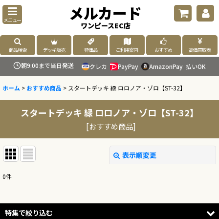
メルカード
メニュー
ワンピースEC店
商品検索
デッキ販売
特価品
ご利用案内
おすすめ
高価買取表
朝9:00まで当日発送
クレカ
PayPay
AmazonPay
払いOK
ホーム
>
おすすめ商品
>
スタートデッキ 緑 ロロノア・ゾロ【ST-32】
スタートデッキ 緑 ロロノア・ゾロ【ST-32】
[
おすすめ商品
]
表示順変更
閉じる
0
件
表示数
:
並び順
:
特集で絞り込む