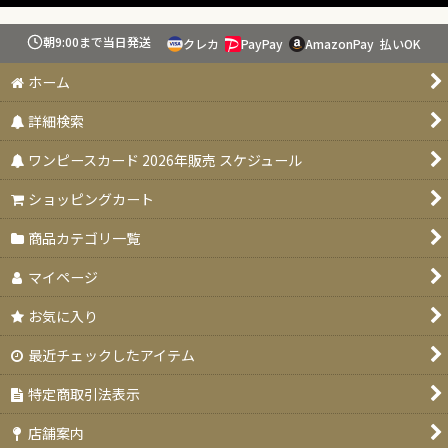
絞り込む
朝9:00まで当日発送
クレカ
PayPay
AmazonPay
払いOK
スタートデッキ 【ST-31〜36】
ホーム
ブースターパック 決戦の刻【OP-16】
詳細検索
特価品
ワンピースカード 2026年販売 スケジュール
お楽しみ袋
ショッピングカート
デッキ販売
商品カテゴリ一覧
プロモカード
マイページ
PSA10・9
お気に入り
ドン！！カード
最近チェックしたアイテム
未開封品
特定商取引法表示
エクストラブースター EGGHEAD CRISIS(エッグヘッドクライシ
店舗案内