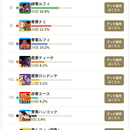
緑青ルフィ
デッキ販売
🥈
はこちら
40回
16.9%
青黄ナミ
デッキ販売
🥉
はこちら
29回
12.3%
青紫ルフィ
デッキ販売
4位
はこちら
24回
10.2%
黒黄ティーチ
デッキ販売
5位
はこちら
19回
8.1%
紫黄ロシナンテ
デッキ販売
6位
はこちら
12回
5.1%
赤青エース
デッキ販売
7位
はこちら
10回
4.2%
青黄ハンコック
デッキ販売
8位
はこちら
8回
3.4%
黄ルフィ（空島）