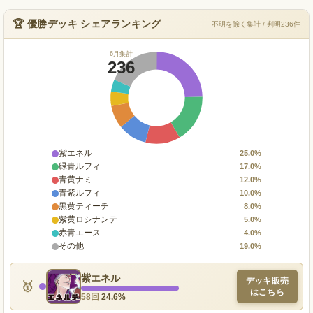
🏆 優勝デッキ シェアランキング
不明を除く集計 / 判明236件
6月集計
236
件
紫エネル
25.0%
緑青ルフィ
17.0%
青黄ナミ
12.0%
青紫ルフィ
10.0%
黒黄ティーチ
8.0%
紫黄ロシナンテ
5.0%
赤青エース
4.0%
その他
19.0%
紫エネル
デッキ販売
🥇
はこちら
58回
24.6%