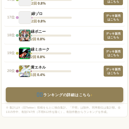
はこちら
2回
0.8%
緑ゾロ
デッキ販売
17位
はこちら
2回
0.8%
緑ボニー
デッキ販売
18位
はこちら
2回
0.8%
緑ミホーク
デッキ販売
19位
はこちら
2回
0.8%
黄エネル
デッキ販売
20位
はこちら
1回
0.4%
🏴‍☠️
›
ランキングの詳細はこちら
※ 集計はX（旧Twitter）投稿をもとに独自集計。「不明」は除外。同率順位は集計順。全
1315件中、有効747件（不明612件を除く）。有効件数からランキングを作成。