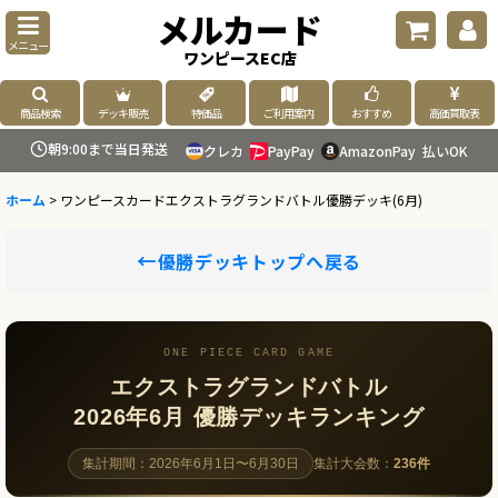
メルカード
メニュー
ワンピースEC店
商品検索
デッキ販売
特価品
ご利用案内
おすすめ
高価買取表
朝9:00まで当日発送
クレカ
PayPay
AmazonPay
払いOK
ホーム
>
ワンピースカードエクストラグランドバトル優勝デッキ(6月)
←
優勝デッキトップへ戻る
ONE PIECE CARD GAME
エクストラグランドバトル
2026年6月 優勝デッキランキング
集計期間：2026年6月1日〜6月30日
集計大会数：
236件