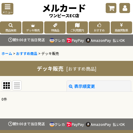
メルカード
メニュー
ワンピースEC店
商品検索
デッキ販売
特価品
ご利用案内
おすすめ
高価買取表
朝9:00まで当日発送
クレカ
PayPay
AmazonPay
払いOK
ホーム
>
おすすめ商品
>
デッキ販売
デッキ販売
[
おすすめ商品
]
表示順変更
閉じる
0
件
表示数
:
並び順
:
朝9:00まで当日発送
クレカ
PayPay
AmazonPay
払いOK