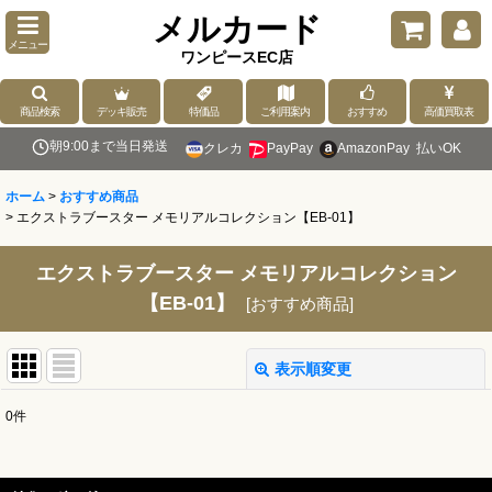
メルカード
メニュー
ワンピースEC店
商品検索
デッキ販売
特価品
ご利用案内
おすすめ
高価買取表
朝9:00まで当日発送
クレカ
PayPay
AmazonPay
払いOK
ホーム
>
おすすめ商品
>
エクストラブースター メモリアルコレクション【EB-01】
エクストラブースター メモリアルコレクション
【EB-01】
[
おすすめ商品
]
表示順変更
閉じる
0
件
表示数
: