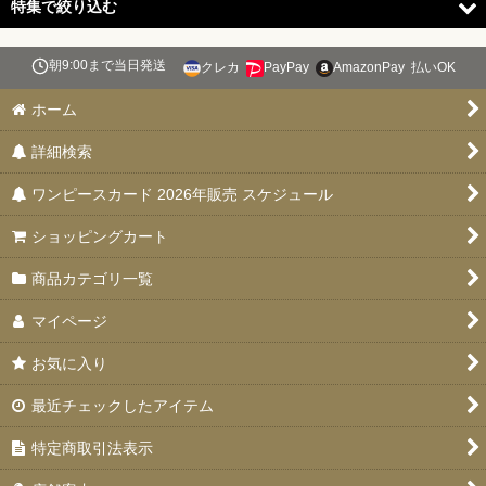
並び順
:
特集で絞り込む
絞り込む
朝9:00まで当日発送
クレカ
PayPay
AmazonPay
払いOK
スタートデッキ 【ST-31〜36】
ホーム
ブースターパック 決戦の刻【OP-16】
詳細検索
特価品
ワンピースカード 2026年販売 スケジュール
お楽しみ袋
ショッピングカート
デッキ販売
商品カテゴリ一覧
プロモカード
マイページ
PSA10・9
お気に入り
ドン！！カード
最近チェックしたアイテム
未開封品
特定商取引法表示