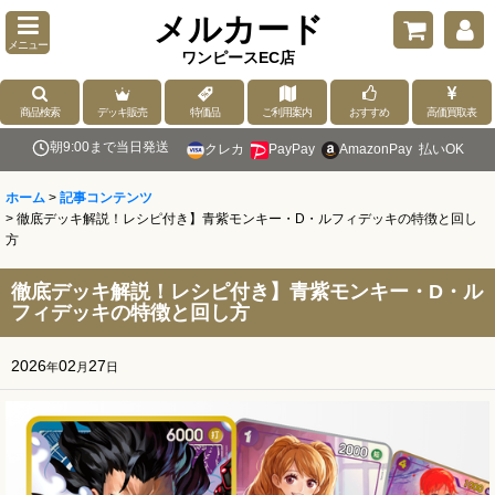
メルカード
メニュー
ワンピースEC店
商品検索
デッキ販売
特価品
ご利用案内
おすすめ
高価買取表
朝9:00まで当日発送
クレカ
PayPay
AmazonPay
払いOK
ホーム
>
記事コンテンツ
>
徹底デッキ解説！レシピ付き】青紫モンキー・D・ルフィデッキの特徴と回し
方
徹底デッキ解説！レシピ付き】青紫モンキー・D・ル
フィデッキの特徴と回し方
2026
02
27
年
月
日