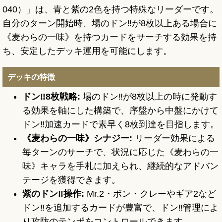
040）」は、青と紫の2色を持つ特殊なリーダーです。
自分のターン開始時、場のドン‼が8枚以上ある場合に
《麦わらの一味》を持つカードをサーチする効果を持
ち、安定したデッキ運用を可能にします。
デッキの特徴
ドン‼8枚戦略:
場のドン‼が8枚以上の時に発動す
る効果を軸にした構築で、序盤から中盤にかけて
ドン‼加速カードで素早く8枚到達を目指します。
《麦わらの一味》シナジー:
リーダー効果による
毎ターンのサーチで、状況に応じた《麦わらの一
味》キャラを手札に加えられ、継続的なアドバン
テージを獲得できます。
紫のドン‼操作:
Mr.2・ボン・クレーやギア2など
ドン‼を追加するカードが豊富で、ドン‼管理によ
り攻防のテンポをコントロールできます。