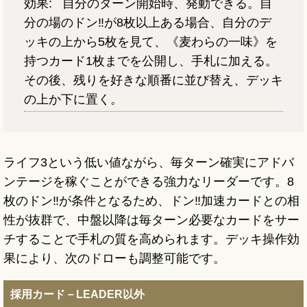
効果:
自分のターン開始時、発動できる。自
分の場のドン‼が8枚以上ある場合、自分のデ
ッキの上から5枚を見て、《麦わらの一味》を
持つカード1枚までを公開し、手札に加える。
その後、残りを好きな順番に並び替え、デッキ
の上か下に置く。
ライフ3という低い値ながら、毎ターン確実にアドバ
ンテージを稼ぐことができる強力なリーダーです。8
枚のドン‼が条件となるため、ドン‼加速カードとの相
性が抜群で、中盤以降は毎ターン必要なカードをサー
チすることで手札の質を高められます。デッキ操作効
果により、次のドローも調整可能です。
採用カード－LEADER以外