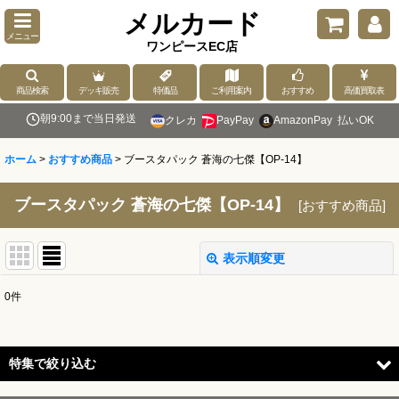
メルカード
メニュー
ワンピースEC店
商品検索
デッキ販売
特価品
ご利用案内
おすすめ
高価買取表
朝9:00まで当日発送
クレカ
PayPay
AmazonPay
払いOK
ホーム
>
おすすめ商品
>
ブースタパック 蒼海の七傑【OP-14】
ブースタパック 蒼海の七傑【OP-14】
[
おすすめ商品
]
表示順変更
閉じる
0
件
表示数
:
並び順
:
特集で絞り込む