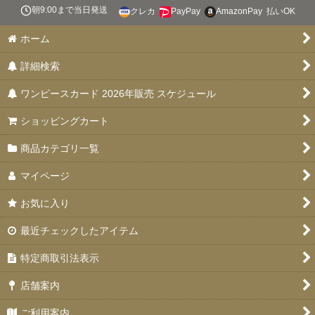
絞り込む
朝9:00まで当日発送
クレカ
PayPay
AmazonPay
払いOK
スタートデッキ 【ST-31〜36】
ホーム
ブースターパック 決戦の刻【OP-16】
詳細検索
特価品
ワンピースカード 2026年販売 スケジュール
お楽しみ袋
ショッピングカート
デッキ販売
商品カテゴリ一覧
プロモカード
マイページ
PSA10・9
お気に入り
ドン！！カード
最近チェックしたアイテム
未開封品
特定商取引法表示
エクストラブースター EGGHEAD CRISIS(エッグヘッドクライ
店舗案内
シス)【EB-04】
ご利用案内