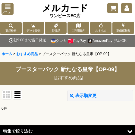
メルカード
メニュー
ワンピースEC店
商品検索
デッキ販売
特価品
ご利用案内
おすすめ
高価買取表
朝9:00まで当日発送
クレカ
PayPay
AmazonPay
払いOK
ホーム
>
おすすめ商品
>
ブースターパック 新たなる皇帝【OP-09】
ブースターパック 新たなる皇帝【OP-09】
[
おすすめ商品
]
表示順変更
閉じる
0
件
表示数
:
並び順
:
特集で絞り込む