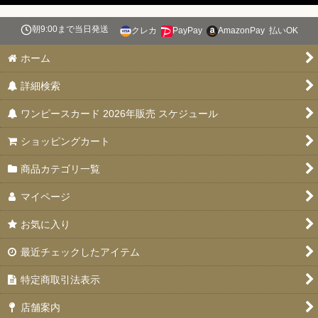
絞り込む
朝9:00まで当日発送
クレカ
PayPay
AmazonPay
払いOK
スタートデッキ 【ST-31〜36】
ホーム
ブースターパック 決戦の刻【OP-16】
詳細検索
特価品
ワンピースカード 2026年販売 スケジュール
お楽しみ袋
ショッピングカート
デッキ販売
商品カテゴリ一覧
プロモカード
マイページ
PSA10・9
お気に入り
ドン！！カード
最近チェックしたアイテム
未開封品
特定商取引法表示
エクストラブースター EGGHEAD CRISIS(エッグヘッドクライ
店舗案内