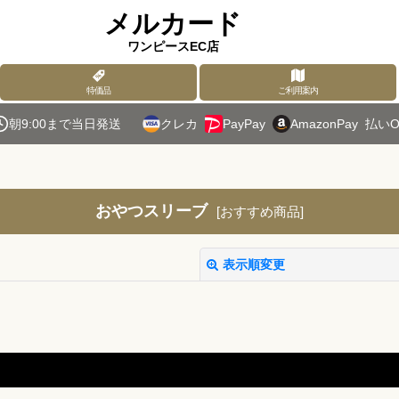
メルカード
ワンピースEC店
特価品
ご利用案内
朝9:00まで当日発送
クレカ
PayPay
AmazonPay
払いO
おやつスリーブ
[
おすすめ商品
]
表示順変更