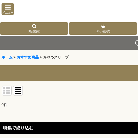
メニュー
商品検索
デッキ販売
ホーム
>
おすすめ商品
>
おやつスリーブ
0
件
表示数
:
並び順
:
特集で絞り込む