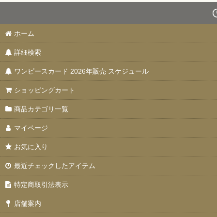
スタートデッキ 【ST-31〜36】
ブースターパック 決戦の刻【OP-16】
ホーム
詳細検索
特価品
ワンピースカード 2026年販売 スケジュール
お楽しみ袋
ショッピングカート
デッキ販売
商品カテゴリ一覧
プロモカード
マイページ
PSA10・9
お気に入り
ドン！！カード
最近チェックしたアイテム
未開封品
特定商取引法表示
エクストラブースター EGGHEAD CRISIS(エッグヘッドクライシス)【
店舗案内