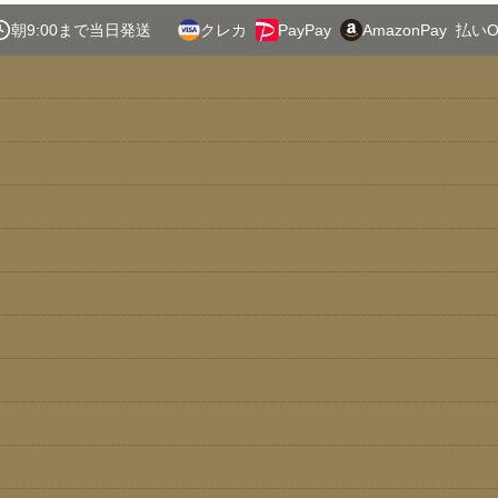
絞り込む
朝9:00まで当日発送
クレカ
PayPay
AmazonPay
払いO
EB-04】