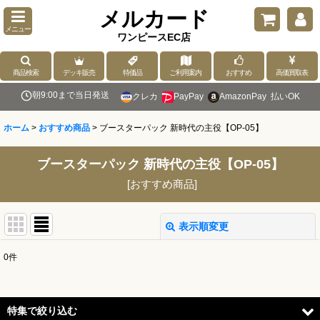
メルカード
メニュー
ワンピースEC店
商品検索
デッキ販売
特価品
ご利用案内
おすすめ
高価買取表
朝9:00まで当日発送
クレカ
PayPay
AmazonPay
払いOK
ホーム
>
おすすめ商品
>
ブースターパック 新時代の主役【OP-05】
ブースターパック 新時代の主役【OP-05】
[
おすすめ商品
]
表示順変更
閉じる
0
件
表示数
:
並び順
:
特集で絞り込む