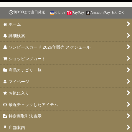
絞り込む
朝9:00まで当日発送
クレカ
PayPay
AmazonPay
払いOK
スタートデッキ 【ST-31〜36】
ホーム
ブースターパック 決戦の刻【OP-16】
詳細検索
特価品
ワンピースカード 2026年販売 スケジュール
お楽しみ袋
ショッピングカート
デッキ販売
商品カテゴリ一覧
プロモカード
マイページ
PSA10・9
お気に入り
ドン！！カード
最近チェックしたアイテム
未開封品
特定商取引法表示
エクストラブースター EGGHEAD CRISIS(エッグヘッドクライ
店舗案内