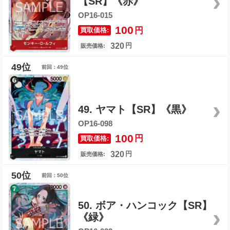
【SR】《赤》
OP16-015
100
円
買取価格:
320
円
販売価格:
前回：49位
49. ヤマト【SR】《黒》
OP16-098
100
円
買取価格:
320
円
販売価格:
前回：50位
50. ボア・ハンコック【SR】
《緑》