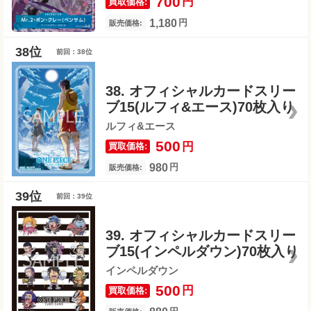
700
円
買取価格:
1,180
円
販売価格:
前回：38位
38. オフィシャルカードスリー
ブ15(ルフィ&エース)70枚入り
ルフィ&エース
500
円
買取価格:
980
円
販売価格:
前回：39位
39. オフィシャルカードスリー
ブ15(インペルダウン)70枚入り
インペルダウン
500
円
買取価格: