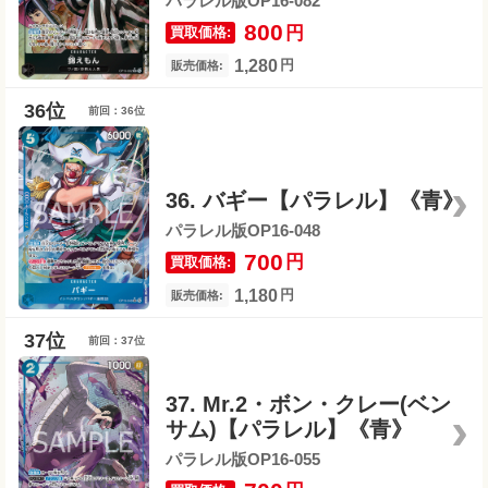
パラレル版OP16-082
800
円
買取価格:
1,280
円
販売価格:
前回：36位
36. バギー【パラレル】《青》
パラレル版OP16-048
700
円
買取価格:
1,180
円
販売価格:
前回：37位
37. Mr.2・ボン・クレー(ベン
サム)【パラレル】《青》
パラレル版OP16-055