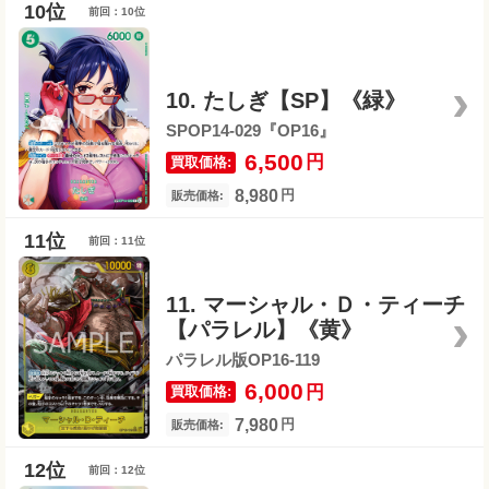
前回：10位
10. たしぎ【SP】《緑》
SPOP14-029『OP16』
6,500
円
買取価格:
8,980
円
販売価格:
前回：11位
11. マーシャル・Ｄ・ティーチ
【パラレル】《黄》
パラレル版OP16-119
6,000
円
買取価格:
7,980
円
販売価格:
前回：12位