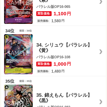
《紫》
パラレル版OP16-065
1,100
円
買取価格:
1,580
円
販売価格:
前回：34位
34. シリュウ【パラレル】
《黄》
パラレル版OP16-108
1,000
円
買取価格:
1,480
円
販売価格:
前回：35位
35. 錦えもん【パラレル】
《黒》