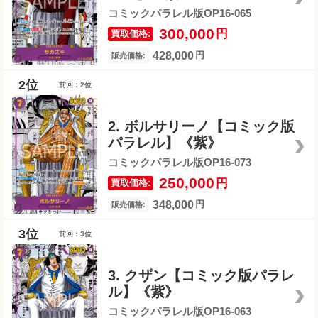
コミックパラレル版OP16-065
300,000
円
買取価格:
428,000
円
販売価格:
前回：2位
2. ボルサリーノ【コミック版
パラレル】《紫》
コミックパラレル版OP16-073
250,000
円
買取価格:
348,000
円
販売価格:
前回：3位
3. クザン【コミック版パラレ
ル】《紫》
コミックパラレル版OP16-063