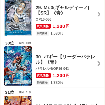
29. Mr.3(ギャルディーノ)
【SR】《青》
OP16-056
1,200
円
買取価格:
1,580
円
販売価格:
前回：30位
30. バギー【リーダーパラレ
ル】《青》
パラレル版OP16-041
1,200
円
買取価格:
1,780
円
販売価格:
前回：31位