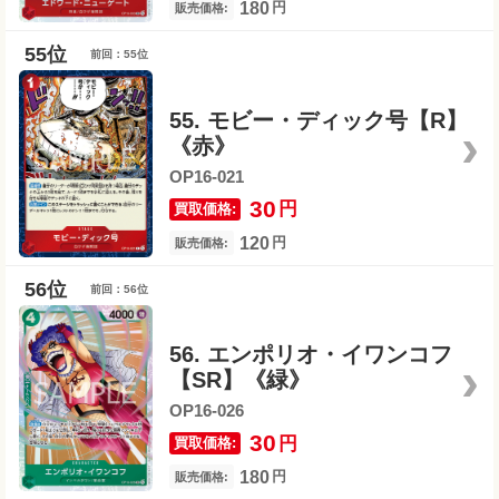
180
円
販売価格:
前回：55位
55. モビー・ディック号【R】
《赤》
OP16-021
30
円
買取価格:
120
円
販売価格:
前回：56位
56. エンポリオ・イワンコフ
【SR】《緑》
OP16-026
30
円
買取価格:
180
円
販売価格: