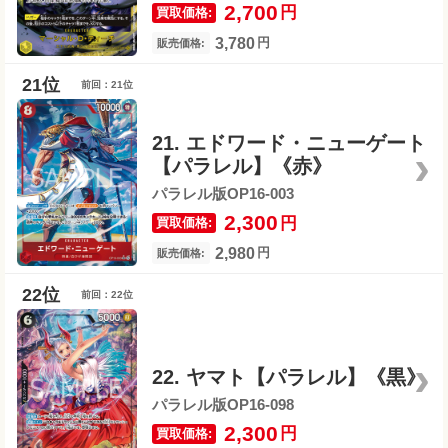
2,700
円
買取価格:
3,780
円
販売価格:
前回：21位
21. エドワード・ニューゲート
【パラレル】《赤》
パラレル版OP16-003
2,300
円
買取価格:
2,980
円
販売価格:
前回：22位
22. ヤマト【パラレル】《黒》
パラレル版OP16-098
2,300
円
買取価格: