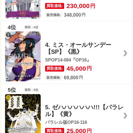
230,000
円
買取価格:
348,000
円
販売価格:
前回：4位
4. ミス・オールサンデー
【SP】《黒》
SPOP14-084『OP16』
45,000
円
買取価格:
69,800
円
販売価格:
前回：5位
5. ゼハハハハハハ!!!【パラレ
ル】《黄》
パラレル版OP16-116
25,000
円
買取価格: