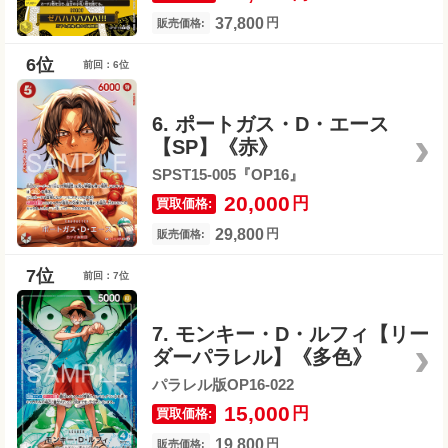
37,800
円
販売価格:
前回：6位
6. ポートガス・D・エース
【SP】《赤》
SPST15-005『OP16』
20,000
円
買取価格:
29,800
円
販売価格:
前回：7位
7. モンキー・D・ルフィ【リー
ダーパラレル】《多色》
パラレル版OP16-022
15,000
円
買取価格:
19,800
円
販売価格: