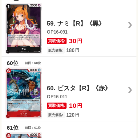
59. ナミ【R】《黒》
OP16-091
30
円
買取価格:
180
円
販売価格:
前回：60位
60. ビスタ【R】《赤》
OP16-011
10
円
買取価格:
120
円
販売価格:
前回：61位