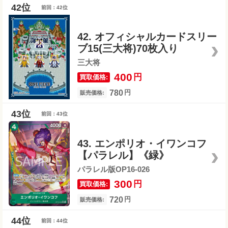
前回：42位
42. オフィシャルカードスリー
ブ15(三大将)70枚入り
三大将
400
円
買取価格:
780
円
販売価格:
前回：43位
43. エンポリオ・イワンコフ
【パラレル】《緑》
パラレル版OP16-026
300
円
買取価格:
720
円
販売価格:
前回：44位