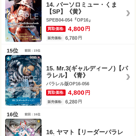
14. バーソロミュー・くま
【SP】《黄》
SPEB04-054『OP16』
4,800
円
買取価格:
6,780
円
販売価格:
前回：15位
15. Mr.3(ギャルディーノ)【パ
ラレル】《青》
パラレル版OP16-056
4,800
円
買取価格:
6,280
円
販売価格:
前回：16位
16. ヤマト【リーダーパラレ