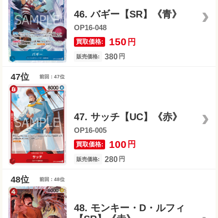
46. バギー【SR】《青》
OP16-048
150
円
買取価格:
380
円
販売価格:
前回：47位
47. サッチ【UC】《赤》
OP16-005
100
円
買取価格:
280
円
販売価格:
前回：48位
48. モンキー・D・ルフィ