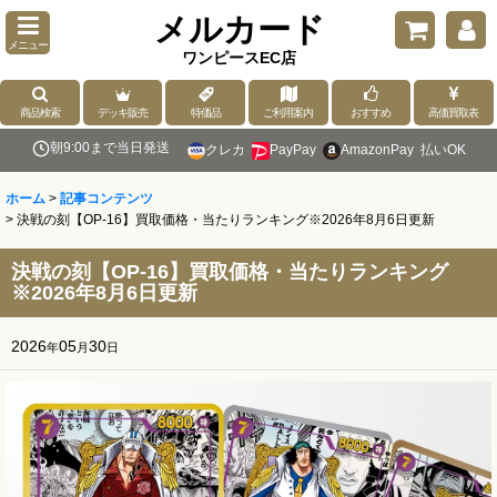
メルカード
メニュー
ワンピースEC店
商品検索
デッキ販売
特価品
ご利用案内
おすすめ
高価買取表
朝9:00まで当日発送
クレカ
PayPay
AmazonPay
払いOK
ホーム
>
記事コンテンツ
>
決戦の刻【OP-16】買取価格・当たりランキング※2026年8月6日更新
決戦の刻【OP-16】買取価格・当たりランキング
※2026年8月6日更新
2026
05
30
年
月
日