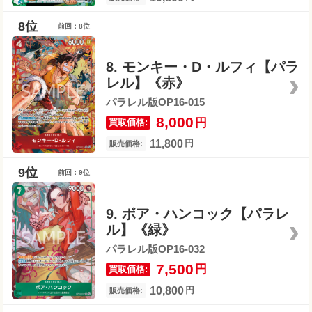
前回：8位
8. モンキー・D・ルフィ【パラ
レル】《赤》
パラレル版OP16-015
8,000
円
買取価格:
11,800
円
販売価格:
前回：9位
9. ボア・ハンコック【パラレ
ル】《緑》
パラレル版OP16-032
7,500
円
買取価格:
10,800
円
販売価格: