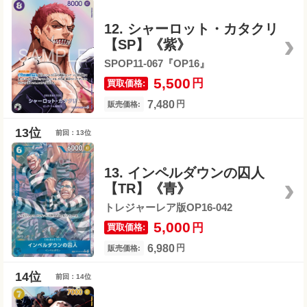
12. シャーロット・カタクリ
【SP】《紫》
SPOP11-067『OP16』
5,500
円
買取価格:
7,480
円
販売価格:
前回：13位
13. インペルダウンの囚人
【TR】《青》
トレジャーレア版OP16-042
5,000
円
買取価格:
6,980
円
販売価格:
前回：14位