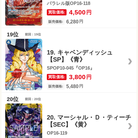
パラレル版OP16-118
4,500
円
買取価格:
6,280
円
販売価格:
前回：19位
19. キャベンディッシュ
【SP】《青》
SPOP10-045『OP16』
3,800
円
買取価格:
5,480
円
販売価格:
前回：20位
20. マーシャル・Ｄ・ティーチ
【SEC】《黄》
OP16-119