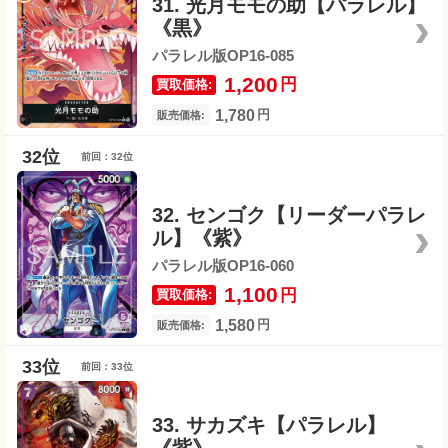
31. 光月モモの助【パラレル】
《黒》
パラレル版OP16-085
1,200
円
買取価格:
1,780
円
販売価格:
前回：32位
32. センゴク【リーダーパラレ
ル】《紫》
パラレル版OP16-060
1,100
円
買取価格:
1,580
円
販売価格:
前回：33位
33. サカズキ【パラレル】