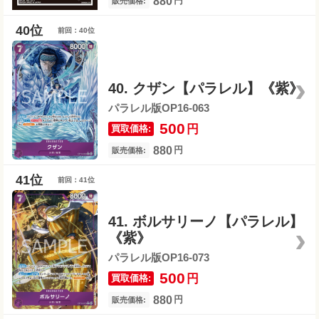
880
円
販売価格:
前回：40位
40. クザン【パラレル】《紫》
パラレル版OP16-063
500
円
買取価格:
880
円
販売価格:
前回：41位
41. ボルサリーノ【パラレル】
《紫》
パラレル版OP16-073
500
円
買取価格:
880
円
販売価格: