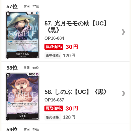
前回：57位
57. 光月モモの助【UC】
《黒》
OP16-084
30
円
買取価格:
120
円
販売価格:
前回：58位
58. しのぶ【UC】《黒》
OP16-087
30
円
買取価格:
120
円
販売価格:
前回：59位