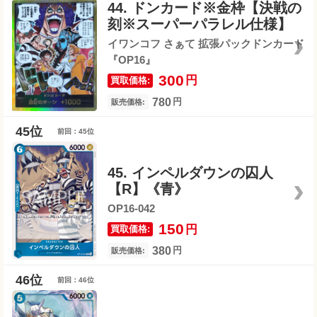
44. ドンカード※金枠【決戦の
刻※スーパーパラレル仕様】
イワンコフ さぁて 拡張パックドンカード
『OP16』
300
円
買取価格:
780
円
販売価格:
前回：45位
45. インペルダウンの囚人
【R】《青》
OP16-042
150
円
買取価格:
380
円
販売価格:
前回：46位