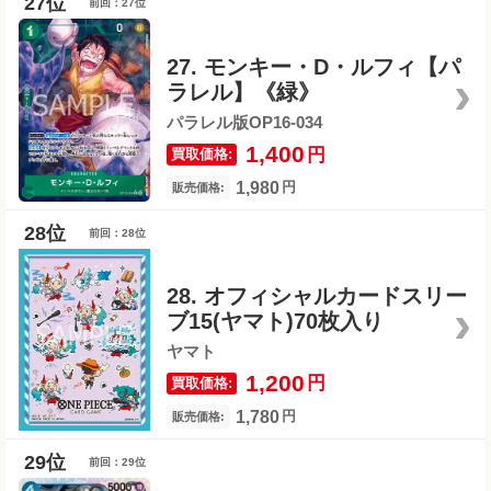
前回：27位
27. モンキー・D・ルフィ【パ
ラレル】《緑》
パラレル版OP16-034
1,400
円
買取価格:
1,980
円
販売価格:
前回：28位
28. オフィシャルカードスリー
ブ15(ヤマト)70枚入り
ヤマト
1,200
円
買取価格:
1,780
円
販売価格:
前回：29位