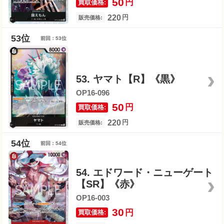
50
円
買取価格:
220
円
販売価格:
前回：53位
53. ヤマト【R】《黒》
OP16-096
50
円
買取価格:
220
円
販売価格:
前回：54位
54. エドワード・ニューゲート
【SR】《赤》
OP16-003
30
円
買取価格: