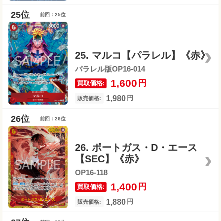
前回：25位
25. マルコ【パラレル】《赤》
パラレル版OP16-014
1,600
円
買取価格:
1,980
円
販売価格:
前回：26位
26. ポートガス・D・エース
【SEC】《赤》
OP16-118
1,400
円
買取価格:
1,880
円
販売価格: