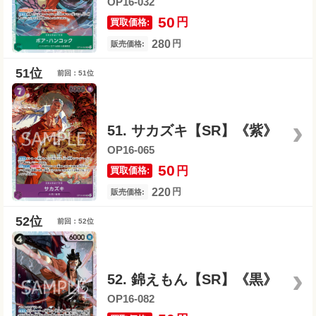
OP16-032
50
円
買取価格:
280
円
販売価格:
前回：51位
51. サカズキ【SR】《紫》
OP16-065
50
円
買取価格:
220
円
販売価格:
前回：52位
52. 錦えもん【SR】《黒》
OP16-082