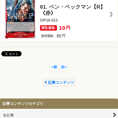
61. ベン・ベックマン【R】
《赤》
OP16-012
10
円
買取価格:
80
円
販売価格:
«
前
次
»
記事コンテンツ
記事コンテンツカテゴリ
全記事