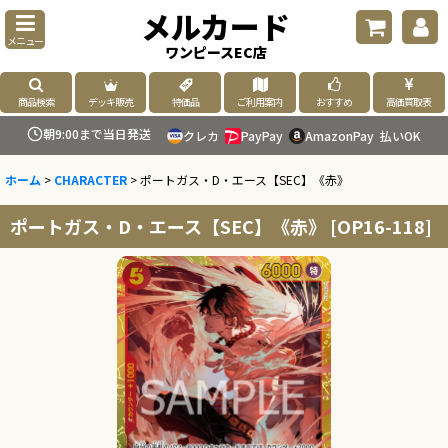
メルカード
メニュー
ワンピースEC店
商品検索
デッキ販売
特価品
ご利用案内
おすすめ
高価買取表
朝9:00まで当日発送
クレカ
PayPay
AmazonPay
払いOK
ホーム
>
CHARACTER
>
ポートガス・D・エース【SEC】《赤》
ポートガス・D・エース【SEC】《赤》
[
OP16-118
]