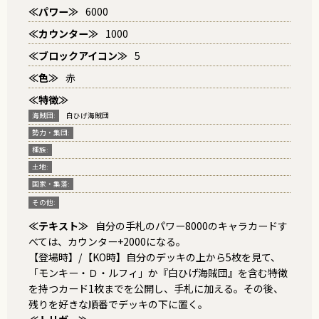
≪パワー≫
6000
≪カウンター≫
1000
≪ブロックアイコン≫
5
≪色≫
赤
≪特徴≫
海賊団:
白ひげ海賊団
勢力・集団:
種族:
土地:
国家・集落:
その他:
≪テキスト≫
自分の手札のパワー8000のキャラカードす
べては、カウンター+2000になる。
【登場時】/【KO時】自分のデッキの上から5枚を見て、
「モンキー・Ｄ・ルフィ」か『白ひげ海賊団』を含む特徴
を持つカード1枚までを公開し、手札に加える。その後、
残りを好きな順番でデッキの下に置く。