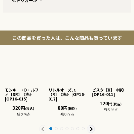
≪トリガー≫
-
この商品を買った人は、こんな商品も買っています
モンキー・D・ルフ
リトルオーズJr.
ビスタ【R】《赤》
ィ【SR】《赤》
【R】《赤》
[
OP16-
[
OP16-011
]
[
OP16-015
]
017
]
120
円
(税込)
320
円
80
円
(税込)
(税込)
残り92点
残り76点
残り77点