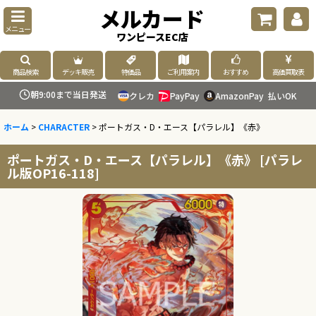
メルカード
メニュー
ワンピースEC店
商品検索
デッキ販売
特価品
ご利用案内
おすすめ
高価買取表
朝9:00まで当日発送
クレカ
PayPay
AmazonPay
払いOK
ホーム
>
CHARACTER
>
ポートガス・D・エース【パラレル】《赤》
ポートガス・D・エース【パラレル】《赤》
[
パラレ
ル版OP16-118
]