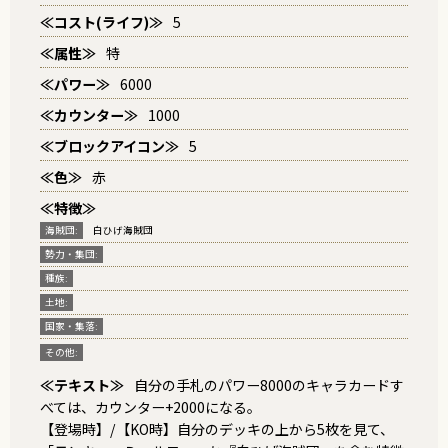
≪コスト(ライフ)≫
5
≪属性≫
特
≪パワー≫
6000
≪カウンター≫
1000
≪ブロックアイコン≫
5
≪色≫
赤
≪特徴≫
海賊団:
白ひげ海賊団
勢力・集団:
種族:
土地:
国家・集落:
その他:
≪テキスト≫
自分の手札のパワー8000のキャラカードす
べては、カウンター+2000になる。
【登場時】/【KO時】自分のデッキの上から5枚を見て、