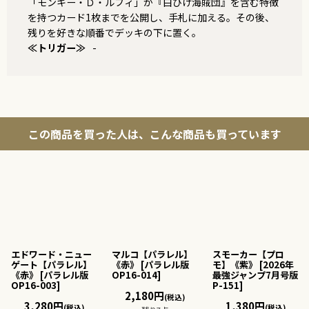
「モンキー・Ｄ・ルフィ」か『白ひげ海賊団』を含む特徴
を持つカード1枚までを公開し、手札に加える。その後、
残りを好きな順番でデッキの下に置く。
≪トリガー≫
-
この商品を買った人は、こんな商品も買っています
エドワード・ニュー
マルコ【パラレル】
スモーカー【プロ
ゲート【パラレル】
《赤》
[
パラレル版
モ】《紫》
[
2026年
《赤》
[
パラレル版
OP16-014
]
最強ジャンプ7月号版
OP16-003
]
P-151
]
2,180
円
(税込)
3,280
円
1,380
円
(税込)
(税込)