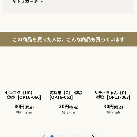
≪トリガー≫
-
この商品を買った人は、こんな商品も買っています
センゴク【UC】
海兵弟【C】《紫》
サディちゃん【C】
《紫》
[
OP16-066
]
[
OP16-062
]
《紫》
[
OP11-063
]
80
円
30
円
30
円
(税込)
(税込)
(税込)
残り100点
残り59点
残り74点