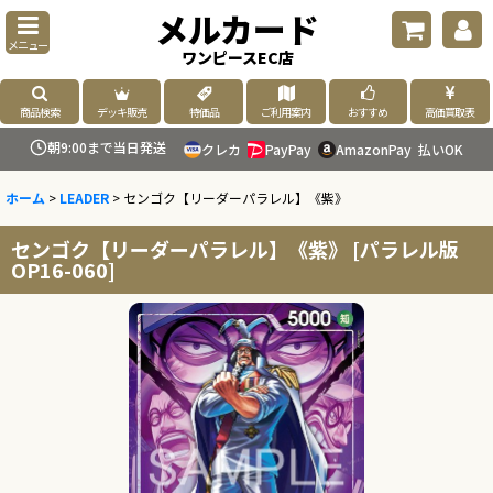
メルカード
メニュー
ワンピースEC店
商品検索
デッキ販売
特価品
ご利用案内
おすすめ
高価買取表
朝9:00まで当日発送
クレカ
PayPay
AmazonPay
払いOK
ホーム
>
LEADER
>
センゴク【リーダーパラレル】《紫》
センゴク【リーダーパラレル】《紫》
[
パラレル版
OP16-060
]