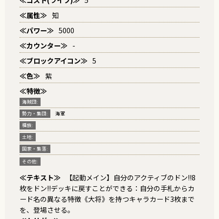
≪コスト(ライフ)≫
5
≪属性≫
知
≪パワー≫
5000
≪カウンター≫
-
≪ブロックアイコン≫
5
≪色≫
紫
≪特徴≫
海賊団:
勢力・集団:
海軍
種族:
土地:
国家・集落:
その他:
≪テキスト≫
【起動メイン】自分のアクティブのドン!!8
枚をドン!!デッキに戻すことができる：自分の手札からカ
ード名の異なる特徴《大将》を持つキャラカード3枚まで
を、登場させる。