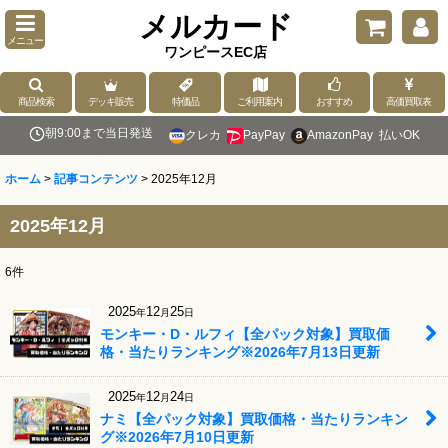
メルカード
メニュー
ワンピースEC店
商品検索
デッキ販売
特価品
ご利用案内
おすすめ
高価買取表
朝9:00まで当日発送
クレカ
PayPay
AmazonPay
払いOK
ホーム
>
記事コンテンツ
>
2025年12月
2025年12月
6
件
2025
12
25
年
月
日
モンキー・D・ルフィ【全パック対象】買取価
格・当たりランキング※2026年7月13日更新
2025
12
24
年
月
日
ナミ【全パック対象】買取価格・当たりランキン
グ※2026年7月10日更新