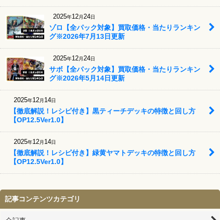
2025
12
24
年
月
日
ゾロ【全パック対象】買取価格・当たりランキン
グ※2026年7月13日更新
2025
12
24
年
月
日
サボ【全パック対象】買取価格・当たりランキン
グ※2026年5月14日更新
2025
12
14
年
月
日
【徹底解説！レシピ付き】黒ティーチデッキの特徴と回し方
【OP12.5Ver1.0】
2025
12
14
年
月
日
【徹底解説！レシピ付き】緑黄ヤマトデッキの特徴と回し方
【OP12.5Ver1.0】
記事コンテンツカテゴリ