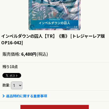
インペルダウンの囚人【TR】《青》
[
トレジャーレア版
OP16-042
]
販売価格
:
6,480
円
(税込)
残り18点
数量
:
返品特約に関する重要事項