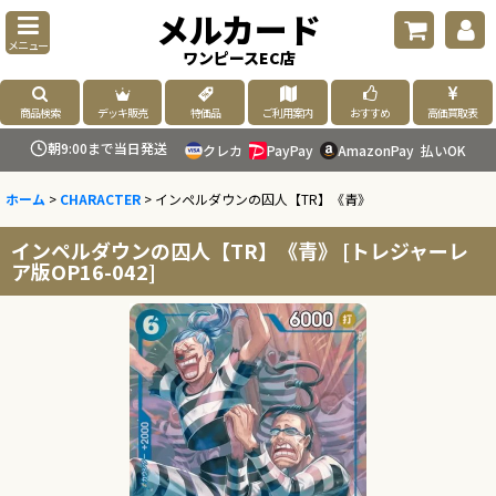
メルカード
メニュー
ワンピースEC店
商品検索
デッキ販売
特価品
ご利用案内
おすすめ
高価買取表
朝9:00まで当日発送
クレカ
PayPay
AmazonPay
払いOK
ホーム
>
CHARACTER
>
インペルダウンの囚人【TR】《青》
インペルダウンの囚人【TR】《青》
[
トレジャーレ
ア版OP16-042
]