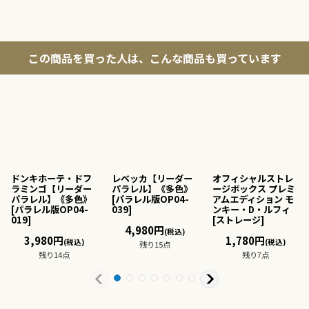
この商品を買った人は、こんな商品も買っています
ドンキホーテ・ドフ
レベッカ【リーダー
オフィシャルストレ
ラミンゴ【リーダー
パラレル】《多色》
ージボックス プレミ
パラレル】《多色》
[
パラレル版OP04-
アムエディション モ
[
パラレル版OP04-
039
]
ンキー・D・ルフィ
019
]
[
ストレージ
]
4,980
円
(税込)
3,980
円
1,780
円
(税込)
(税込)
残り15点
残り14点
残り7点