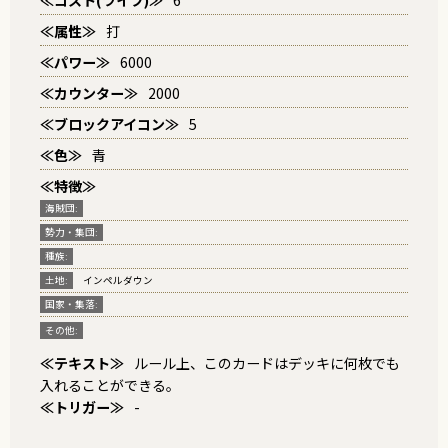
≪コスト(ライフ)≫
6
≪属性≫
打
≪パワー≫
6000
≪カウンター≫
2000
≪ブロックアイコン≫
5
≪色≫
青
≪特徴≫
海賊団:
勢力・集団:
種族:
土地:
インペルダウン
国家・集落:
その他:
≪テキスト≫
ルール上、このカードはデッキに何枚でも
入れることができる。
≪トリガー≫
-