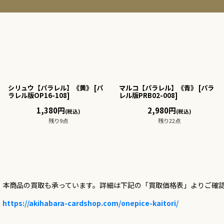
シリュウ【パラレル】《黄》
[
パ
マルコ【パラレル】《青》
[
パラ
ラレル版OP16-108
]
レル版PRB02-008
]
1,380
円
2,980
円
(税込)
(税込)
残り9点
残り22点
本商品の買取も承っています。詳細は下記の「買取価格表」よりご確
https://akihabara-cardshop.com/onepice-kaitori/