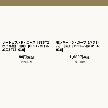
ポートガス・D・エース【BEST2
モンキー・D・ガープ【パラレ
ホイル版】《黄》
[
BEST2ホイル
ル】《赤》
[
パラレル版OP13-
加工ST13-010
]
016
]
80
円
1,680
円
(税込)
(税込)
残り30点
残り18点