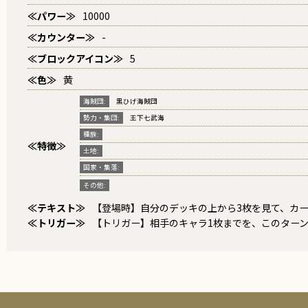
≪パワー≫
10000
≪カウンター≫
-
≪ブロックアイコン≫
5
≪色≫
黄
海賊団:
黒ひげ海賊団
勢力・集団:
王下七武海
種族:
≪特徴≫
土地:
国家・集落:
その他:
≪テキスト≫
【登場時】自分のデッキの上から3枚を見て、カ
≪トリガー≫
【トリガー】相手のキャラ1枚までを、このターン