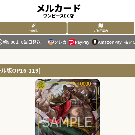
メルカード
ワンピースEC店
特価品
ご利用案内
朝9:00まで当日発送
クレカ
PayPay
AmazonPay
払いO
ル版OP16-119
]