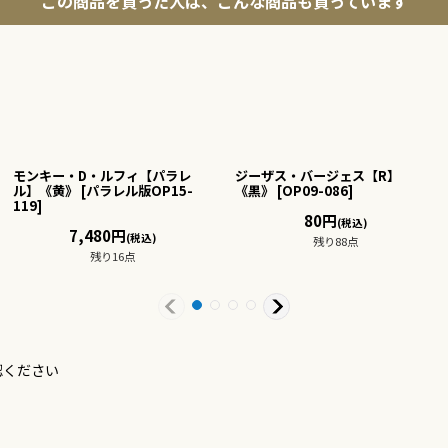
この商品を買った人は、こんな商品も買っています
モンキー・D・ルフィ【パラレ
ジーザス・バージェス【R】
ル】《黄》
[
パラレル版OP15-
《黒》
[
OP09-086
]
119
]
80
円
(税込)
7,480
円
(税込)
残り88点
残り16点
認ください