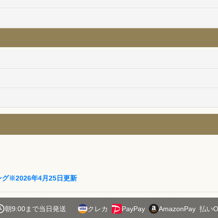
ング※2026年4月25日更新
朝9:00まで当日発送
クレカ
PayPay
AmazonPay
払いO