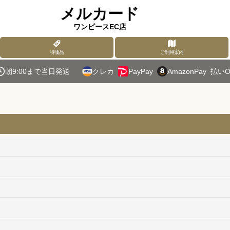
メルカード
ワンピースEC店
特価品
ご利用案内
朝9:00まで当日発送
クレカ
PayPay
AmazonPay
払いO