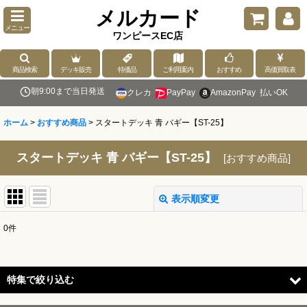
メルカード
メニュー
ワンピースEC店
商品検索
デッキ販売
特価品
ご利用案内
おすすめ
高価買取表
朝9:00まで当日発送
クレカ
PayPay
AmazonPay
払いOK
ホーム
>
おすすめ商品
>
スタートデッキ 青 バギー【ST-25】
スタートデッキ 青 バギー【ST-25】
[
おすすめ商品
]
表示順変更
閉じる
0
件
表示数
:
並び順
:
特集で絞り込む