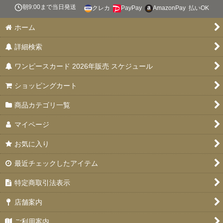
絞り込む
朝9:00まで当日発送
クレカ
PayPay
AmazonPay
払いOK
スタートデッキ 【ST-31〜36】
ホーム
ブースターパック 決戦の刻【OP-16】
詳細検索
特価品
ワンピースカード 2026年販売 スケジュール
お楽しみ袋
ショッピングカート
デッキ販売
商品カテゴリ一覧
プロモカード
マイページ
PSA10・9
お気に入り
ドン！！カード
最近チェックしたアイテム
未開封品
特定商取引法表示
エクストラブースター EGGHEAD CRISIS(エッグヘッドクライ
店舗案内
シス)【EB-04】
ご利用案内