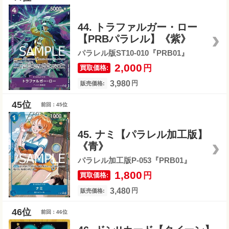
44. トラファルガー・ロー
【PRBパラレル】《紫》
パラレル版ST10-010『PRB01』
2,000
円
買取価格:
3,980
円
販売価格:
前回：45位
45. ナミ【パラレル加工版】
《青》
パラレル加工版P-053『PRB01』
1,800
円
買取価格:
3,480
円
販売価格:
前回：46位