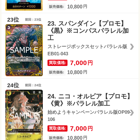
10,800
円
販売価格:
前回：23位
23. スパンダイン【プロモ】
《黒》※コンパスパラレル加
工
ストレージボックスセットパラレル版
EB01-043
7,000
円
買取価格:
10,800
円
販売価格:
前回：24位
24. ニコ・オルビア【プロモ】
《黄》※パラレル加工
始めようキャンペーンパラレル版OP09-
106
7,000
円
買取価格:
10,800
円
販売価格: