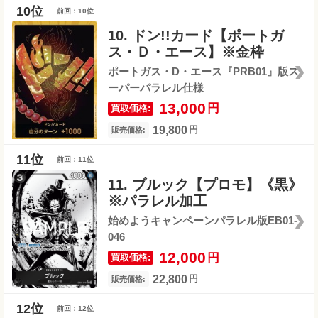
前回：10位
10. ドン!!カード【ポートガ
ス・Ｄ・エース】※金枠
ポートガス・D・エース『PRB01』版ス
ーパーパラレル仕様
13,000
円
買取価格:
19,800
円
販売価格:
前回：11位
11. ブルック【プロモ】《黒》
※パラレル加工
始めようキャンペーンパラレル版EB01-
046
12,000
円
買取価格:
22,800
円
販売価格:
前回：12位