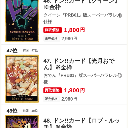
46. ドン!!カード【クイーン】
※金枠
クイーン『PRB01』版スーパーパラレル
仕様
1,800
円
買取価格:
2,980
円
販売価格:
前回：47位
47. ドン!!カード【光月おで
ん】※金枠
おでん『PRB01』版スーパーパラレル仕
様
1,800
円
買取価格:
2,980
円
販売価格:
前回：48位
48. ドン!!カード【ロブ・ルッ
チ】※金枠