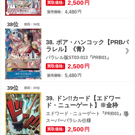
2,500
円
買取価格:
4,480
円
販売価格:
前回：38位
38. ボア・ハンコック【PRBパ
ラレル】《青》
パラレル版ST03-013『PRB01』
2,500
円
買取価格:
5,480
円
販売価格:
前回：39位
39. ドン!!カード【エドワー
ド・ニューゲート】※金枠
エドワード・ニューゲート『PRB01』版
スーパーパラレル仕様
2,500
円
買取価格: