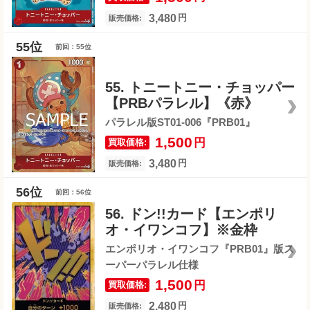
3,480
円
販売価格:
前回：55位
55. トニートニー・チョッパー
【PRBパラレル】《赤》
パラレル版ST01-006『PRB01』
1,500
円
買取価格:
3,480
円
販売価格:
前回：56位
56. ドン!!カード【エンポリ
オ・イワンコフ】※金枠
エンポリオ・イワンコフ『PRB01』版ス
ーパーパラレル仕様
1,500
円
買取価格:
2,480
円
販売価格: