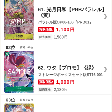
61. 光月日和【PRBパラレル】
《黄》
パラレル版OP06-106『PRB01』
1,100
円
買取価格:
1,580
円
販売価格:
前回：62位
62. ウタ【プロモ】《緑》
ストレージボックスセット版ST16-001
1,000
円
買取価格:
2,180
円
販売価格:
前回：63位