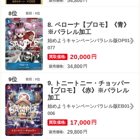
54,800
円
販売価格:
前回：8位
8. ペローナ【プロモ】《青》
※パラレル加工
始めようキャンペーンパラレル版OP01-
077
20,000
円
買取価格:
34,800
円
販売価格:
前回：9位
9. トニートニー・チョッパー
【プロモ】《赤》※パラレル
加工
始めようキャンペーンパラレル版EB01-
006
17,000
円
買取価格:
29,800
円
販売価格: