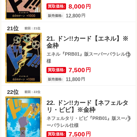
8,000
円
買取価格:
12,800
円
販売価格:
前回：21位
21. ドン!!カード【エネル】※
金枠
エネル『PRB01』版スーパーパラレル仕
様
7,500
円
買取価格:
11,800
円
販売価格:
前回：22位
22. ドン!!カード【ネフェルタ
リ・ビビ】※金枠
ネフェルタリ・ビビ『PRB01』版スーパ
ーパラレル仕様
7,500
円
買取価格: