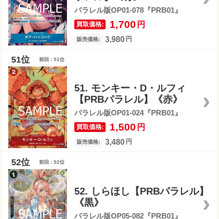
パラレル版OP01-078『PRB01』
1,700
円
買取価格:
3,980
円
販売価格:
前回：51位
51. モンキー・D・ルフィ
【PRBパラレル】《赤》
パラレル版OP01-024『PRB01』
1,500
円
買取価格:
3,480
円
販売価格:
前回：52位
52. しらほし【PRBパラレル】
《黒》
パラレル版OP05-082『PRB01』