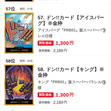
前回：57位
57. ドン!!カード【アイスバー
グ】※金枠
アイスバーグ『PRB01』版スーパーパラ
レル仕様
1,300
円
買取価格:
2,180
円
販売価格:
前回：58位
58. ドン!!カード【キング】※
金枠
キング『PRB01』版スーパーパラレル仕
様
1,300
円
買取価格:
2,180
円
販売価格: