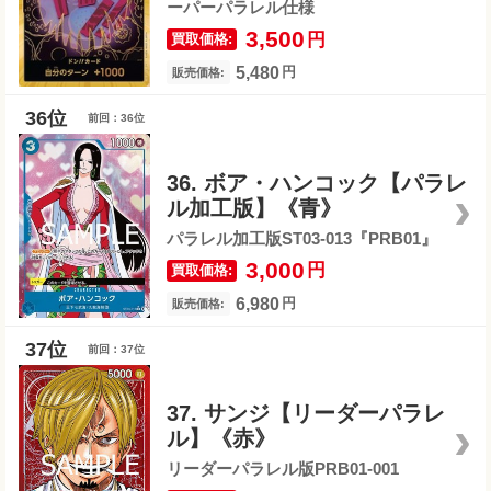
ーパーパラレル仕様
3,500
円
買取価格:
5,480
円
販売価格:
前回：36位
36. ボア・ハンコック【パラレ
ル加工版】《青》
パラレル加工版ST03-013『PRB01』
3,000
円
買取価格:
6,980
円
販売価格:
前回：37位
37. サンジ【リーダーパラレ
ル】《赤》
リーダーパラレル版PRB01-001