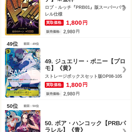
ロブ・ルッチ『PRB01』版スーパーパラ
レル仕様
1,800
円
買取価格:
2,980
円
販売価格:
前回：49位
49. ジュエリー・ボニー【プロ
モ】《黄》
ストレージボックスセット版OP08-105
1,800
円
買取価格:
2,980
円
販売価格:
前回：50位
50. ボア・ハンコック【PRBパ
ラレル】《青》