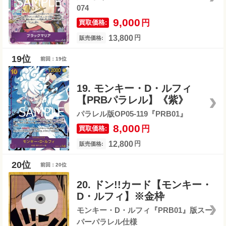
074
9,000
円
買取価格:
13,800
円
販売価格:
前回：19位
19. モンキー・D・ルフィ
【PRBパラレル】《紫》
パラレル版OP05-119『PRB01』
8,000
円
買取価格:
12,800
円
販売価格:
前回：20位
20. ドン!!カード【モンキー・
D・ルフィ】※金枠
モンキー・D・ルフィ『PRB01』版スー
パーパラレル仕様