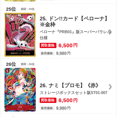
前回：25位
25. ドン!!カード【ペローナ】
※金枠
ペローナ『PRB01』版スーパーパラレル
仕様
6,500
円
買取価格:
9,980
円
販売価格:
前回：26位
26. ナミ【プロモ】《赤》
ストレージボックスセット版ST01-007
6,500
円
買取価格:
9,980
円
販売価格: