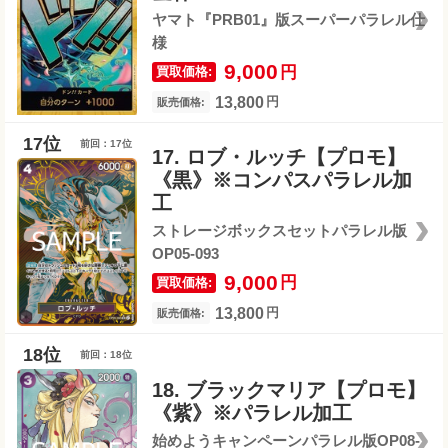
ヤマト『PRB01』版スーパーパラレル仕
様
9,000
円
買取価格:
13,800
円
販売価格:
前回：17位
17. ロブ・ルッチ【プロモ】
《黒》※コンパスパラレル加
工
ストレージボックスセットパラレル版
OP05-093
9,000
円
買取価格:
13,800
円
販売価格:
前回：18位
18. ブラックマリア【プロモ】
《紫》※パラレル加工
始めようキャンペーンパラレル版OP08-