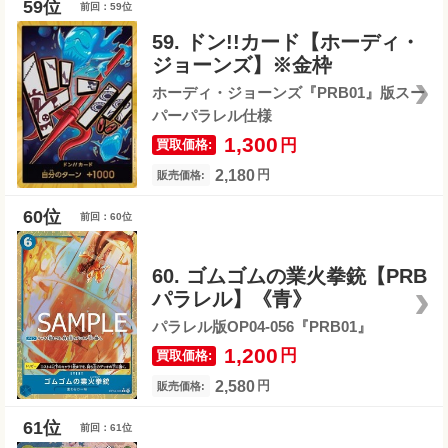
前回：59位
59. ドン!!カード【ホーディ・
ジョーンズ】※金枠
ホーディ・ジョーンズ『PRB01』版スー
パーパラレル仕様
1,300
円
買取価格:
2,180
円
販売価格:
前回：60位
60. ゴムゴムの業火拳銃【PRB
パラレル】《青》
パラレル版OP04-056『PRB01』
1,200
円
買取価格:
2,580
円
販売価格:
前回：61位