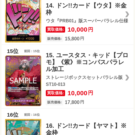
14. ドン!!カード【ウタ】※金
枠
ウタ『PRB01』版スーパーパラレル仕様
10,000
円
買取価格:
15,800
円
販売価格:
前回：15位
15. ユースタス・キッド【プロ
モ】《紫》※コンパスパラレ
ル加工
ストレージボックスセットパラレル版
ST10-013
10,000
円
買取価格:
17,800
円
販売価格:
前回：16位
16. ドン!!カード【ヤマト】※
金枠