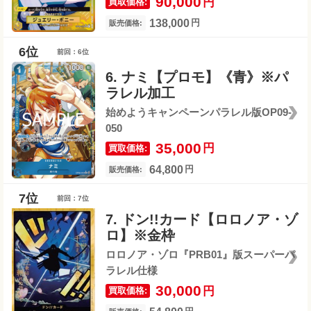
90,000
円
買取価格:
138,000
円
販売価格:
前回：6位
6. ナミ【プロモ】《青》※パ
ラレル加工
始めようキャンペーンパラレル版OP09-
050
35,000
円
買取価格:
64,800
円
販売価格:
前回：7位
7. ドン!!カード【ロロノア・ゾ
ロ】※金枠
ロロノア・ゾロ『PRB01』版スーパーパ
ラレル仕様
30,000
円
買取価格: