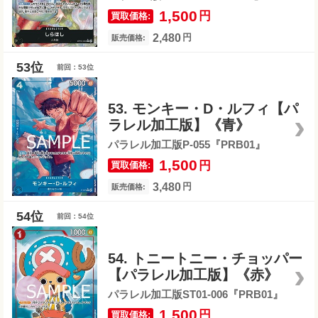
1,500
円
買取価格:
2,480
円
販売価格:
前回：53位
53. モンキー・D・ルフィ【パ
ラレル加工版】《青》
パラレル加工版P-055『PRB01』
1,500
円
買取価格:
3,480
円
販売価格:
前回：54位
54. トニートニー・チョッパー
【パラレル加工版】《赤》
パラレル加工版ST01-006『PRB01』
1,500
円
買取価格: