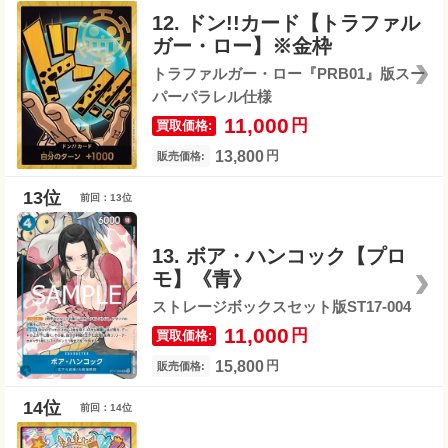
12. ドン!!カード【トラファル
ガー・ロー】※金枠
トラファルガー・ロー『PRB01』版スー
パーパラレル仕様
11,000
円
買取価格:
13,800
円
販売価格:
前回：13位
13. ボア・ハンコック【プロ
モ】《青》
ストレージボックスセット版ST17-004
11,000
円
買取価格:
15,800
円
販売価格:
前回：14位