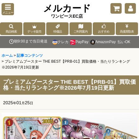
メルカード
メニュー
ワンピースEC店
商品検索
デッキ販売
特価品
ご利用案内
おすすめ
高価買取表
朝9:00まで当日発送
クレカ
PayPay
AmazonPay
払いOK
ホーム
>
記事コンテンツ
>
プレミアムブースター THE BEST【PRB-01】買取価格・当たりランキング
※2026年7月19日更新
プレミアムブースター THE BEST【PRB-01】買取価
格・当たりランキング※2026年7月19日更新
2025
01
25
年
月
日