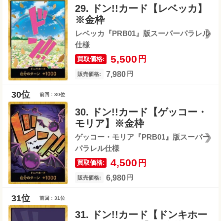
29. ドン!!カード【レベッカ】
※金枠
レベッカ『PRB01』版スーパーパラレル
仕様
5,500
円
買取価格:
7,980
円
販売価格:
前回：30位
30. ドン!!カード【ゲッコー・
モリア】※金枠
ゲッコー・モリア『PRB01』版スーパー
パラレル仕様
4,500
円
買取価格:
6,980
円
販売価格:
前回：31位
31. ドン!!カード【ドンキホー