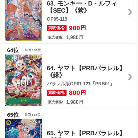
63. モンキー・D・ルフィ
【SEC】《紫》
OP05-119
900
円
買取価格:
1,980
円
販売価格:
前回：64位
64. ヤマト【PRBパラレル】
《緑》
パラレル版OP01-121『PRB01』
800
円
買取価格:
1,980
円
販売価格:
前回：65位
65. ヤマト【PRBパラレル】