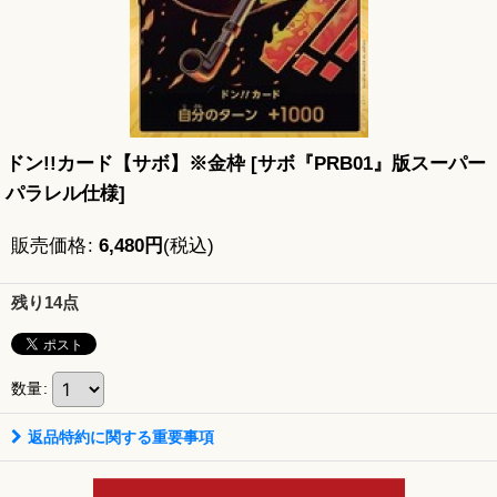
ドン!!カード【サボ】※金枠
[
サボ『PRB01』版スーパー
パラレル仕様
]
販売価格
:
6,480
円
(税込)
残り14点
数量
:
返品特約に関する重要事項