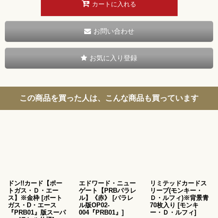
カートに入れる
お問い合わせ
お気に入り登録
この商品を買った人は、こんな商品も買っています
ドン!!カード【ポー
エドワード・ニュー
リミテッドカードス
トガス・Ｄ・エー
ゲート【PRBパラレ
リーブ(モンキー・
ス】※金枠
[
ポート
ル】《赤》
[
パラレ
Ｄ・ルフィ)※背景青
ガス・D・エース
ル版OP02-
70枚入り
[
モンキ
『PRB01』版スーパ
004『PRB01』
]
ー・Ｄ・ルフィ
]