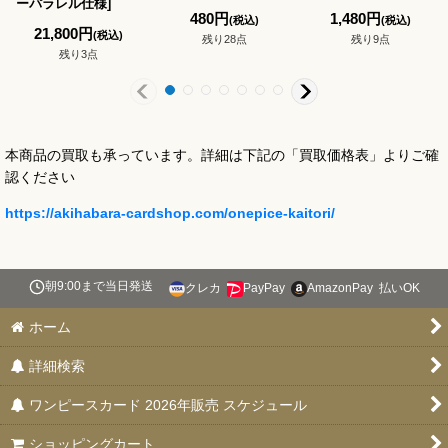
ーパラレル仕様
]
480
円
1,480
円
(税込)
(税込)
21,800
円
(税込)
残り28点
残り9点
残り3点
本商品の買取も承っています。詳細は下記の「買取価格表」よりご確
認ください
https://akihabara-cardshop.com/onepice-kaitori/
朝9:00まで当日発送
クレカ
PayPay
AmazonPay
払いOK
ホーム
詳細検索
ワンピースカード 2026年販売 スケジュール
ショッピングカート