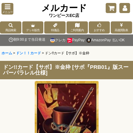
メルカード
メニュー
ワンピースEC店
商品検索
デッキ販売
特価品
ご利用案内
おすすめ
高価買取表
朝9:00まで当日発送
クレカ
PayPay
AmazonPay
払いOK
ホーム
>
ドン！！カード
>
ドン!!カード【サボ】※金枠
ドン!!カード【サボ】※金枠
[
サボ『PRB01』版スー
パーパラレル仕様
]