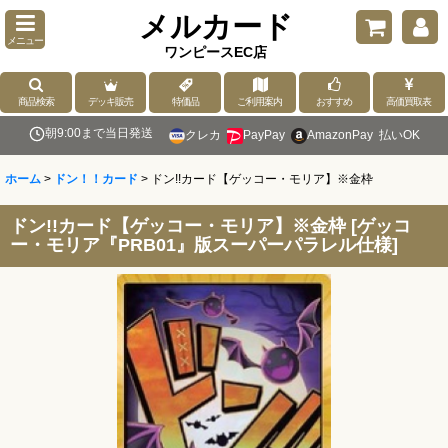
メルカード
メニュー
ワンピースEC店
商品検索
デッキ販売
特価品
ご利用案内
おすすめ
高価買取表
朝9:00まで当日発送
クレカ
PayPay
AmazonPay
払いOK
ホーム
>
ドン！！カード
>
ドン!!カード【ゲッコー・モリア】※金枠
ドン!!カード【ゲッコー・モリア】※金枠
[
ゲッコ
ー・モリア『PRB01』版スーパーパラレル仕様
]