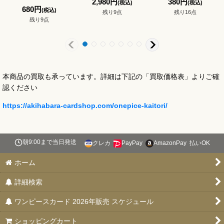
2,980
円
380
円
(税込)
(税込)
680
円
(税込)
残り9点
残り16点
残り9点
本商品の買取も承っています。詳細は下記の「買取価格表」よりご確
認ください
https://akihabara-cardshop.com/onepice-kaitori/
朝9:00まで当日発送
クレカ
PayPay
AmazonPay
払いOK
ホーム
詳細検索
ワンピースカード 2026年販売 スケジュール
ショッピングカート