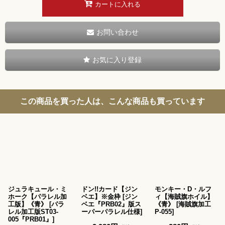
カートに入れる
お問い合わせ
お気に入り登録
この商品を買った人は、こんな商品も買っています
ジュラキュール・ミ
ドン!!カード【ジン
モンキー・D・ルフ
ホーク【パラレル加
ベエ】※金枠
[
ジン
ィ【海賊旗ホイル】
工版】《青》
[
パラ
ベエ『PRB02』版ス
《青》
[
海賊旗加工
レル加工版ST03-
ーパーパラレル仕様
]
P-055
]
005『PRB01』
]