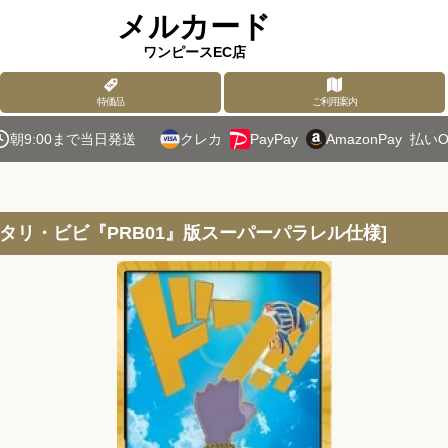
メルカード
ワンピースEC店
特価品
ご利用案内
朝9:00まで当日発送
クレカ
PayPay
AmazonPay
払いO
タリ・ビビ『PRB01』版スーパーパラレル仕様
]