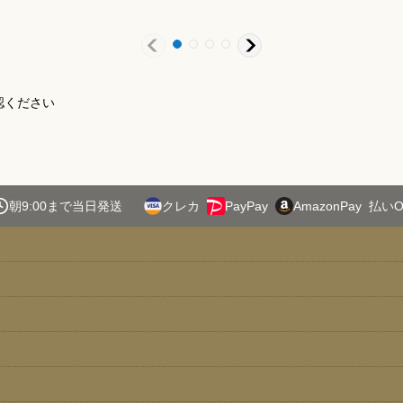
認ください
朝9:00まで当日発送
クレカ
PayPay
AmazonPay
払いO