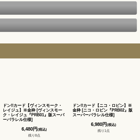
ドン!!カード【ヴィンスモーク・
ドン!!カード【ニコ・ロビン】※
レイジュ】※金枠
[
ヴィンスモー
金枠
[
ニコ・ロビン『PRB02』版
ク・レイジュ『PRB01』版スーパ
スーパーパラレル仕様
]
ーパラレル仕様
]
6,980
円
(税込)
6,480
円
(税込)
残り1点
残り8点