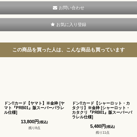
お問い合わせ
お気に入り登録
この商品を買った人は、こんな商品も買っています
ドン!!カード【ヤマト】※金枠
[
ヤ
ドン!!カード【シャーロット・カ
マト『PRB01』版スーパーパラレ
タクリ】※金枠
[
シャーロット・
ル仕様
]
カタクリ『PRB01』版スーパーパ
ラレル仕様
]
13,800
円
(税込)
5,480
円
(税込)
残り8点
残り11点