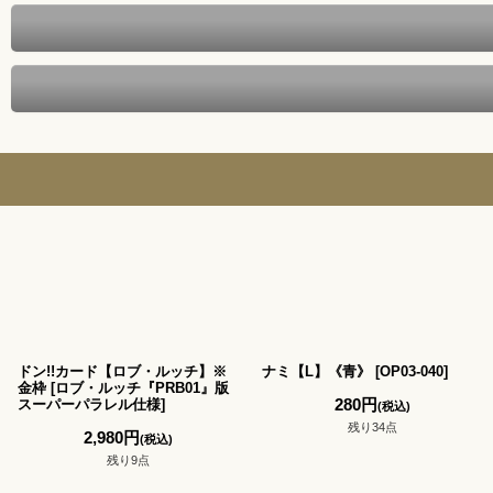
ドン!!カード【ロブ・ルッチ】※
ナミ【L】《青》
[
OP03-040
]
金枠
[
ロブ・ルッチ『PRB01』版
280
円
スーパーパラレル仕様
]
(税込)
残り34点
2,980
円
(税込)
残り9点