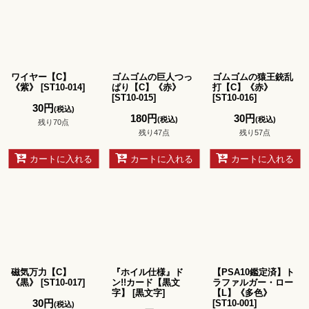
ワイヤー【C】
ゴムゴムの巨人つっ
ゴムゴムの猿王銃乱
《紫》
[
ST10-014
]
ぱり【C】《赤》
打【C】《赤》
[
ST10-015
]
[
ST10-016
]
30
円
(税込)
180
円
30
円
(税込)
(税込)
残り70点
残り47点
残り57点
カートに入れる
カートに入れる
カートに入れる
磁気万力【C】
『ホイル仕様』ド
【PSA10鑑定済】ト
《黒》
[
ST10-017
]
ン!!カード【黒文
ラファルガー・ロー
字】
[
黒文字
]
【L】《多色》
30
円
[
ST10-001
]
(税込)