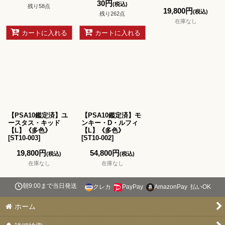
30
円
(税込)
残り58点
19,800
円
(税込)
残り262点
在庫なし
カートに入れる
カートに入れる
【PSA10鑑定済】ユ
【PSA10鑑定済】モ
ースタス・キッド
ンキー・D・ルフィ
【L】《多色》
【L】《多色》
[
ST10-003
]
[
ST10-002
]
19,800
円
54,800
円
(税込)
(税込)
在庫なし
在庫なし
朝9:00まで当日発送
クレカ
PayPay
AmazonPay
払いOK
ホーム