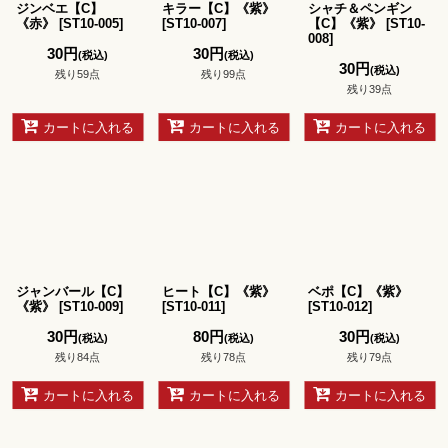
ジンベエ【C】
キラー【C】《紫》
シャチ＆ペンギン
《赤》
[
ST10-005
]
[
ST10-007
]
【C】《紫》
[
ST10-
008
]
30
円
30
円
(税込)
(税込)
30
円
(税込)
残り59点
残り99点
残り39点
カートに入れる
カートに入れる
カートに入れる
ジャンバール【C】
ヒート【C】《紫》
ベポ【C】《紫》
《紫》
[
ST10-009
]
[
ST10-011
]
[
ST10-012
]
30
円
80
円
30
円
(税込)
(税込)
(税込)
残り84点
残り78点
残り79点
カートに入れる
カートに入れる
カートに入れる