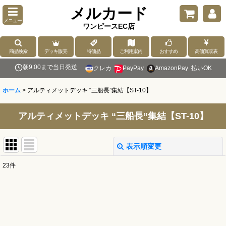
メルカード
メニュー
ワンピースEC店
商品検索
デッキ販売
特価品
ご利用案内
おすすめ
高価買取表
朝9:00まで当日発送
クレカ
PayPay
AmazonPay
払いOK
ホーム
>
アルティメットデッキ “三船長”集結【ST-10】
アルティメットデッキ “三船長”集結【ST-10】
表示順変更
閉じる
23
件
表示数
:
並び順
: