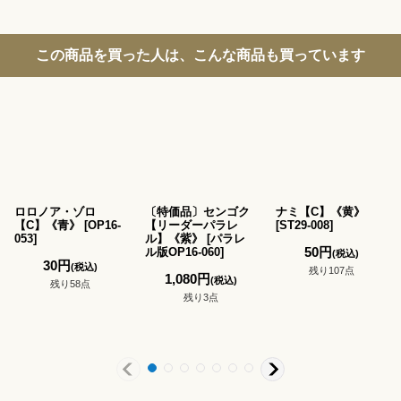
この商品を買った人は、こんな商品も買っています
ロロノア・ゾロ
〔特価品〕センゴク
ナミ【C】《黄》
【C】《青》
[
OP16-
【リーダーパラレ
[
ST29-008
]
053
]
ル】《紫》
[
パラレ
50
円
ル版OP16-060
]
(税込)
30
円
(税込)
残り107点
1,080
円
(税込)
残り58点
残り3点