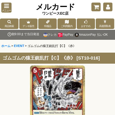
メルカード
メニュー
ワンピースEC店
商品検索
デッキ販売
特価品
ご利用案内
おすすめ
高価買取表
朝9:00まで当日発送
クレカ
PayPay
AmazonPay
払いOK
ホーム
>
EVENT
>
ゴムゴムの猿王銃乱打【C】《赤》
ゴムゴムの猿王銃乱打【C】《赤》
[
ST10-016
]