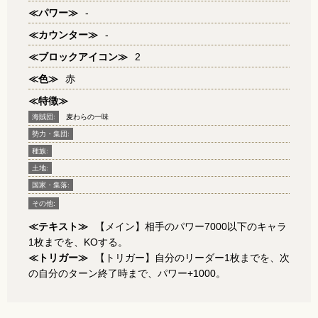
≪パワー≫
-
≪カウンター≫
-
≪ブロックアイコン≫
2
≪色≫
赤
≪特徴≫
海賊団:
麦わらの一味
勢力・集団:
種族:
土地:
国家・集落:
その他:
≪テキスト≫
【メイン】相手のパワー7000以下のキャラ
1枚までを、KOする。
≪トリガー≫
【トリガー】自分のリーダー1枚までを、次
の自分のターン終了時まで、パワー+1000。