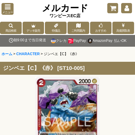
メルカード
メニュー
ワンピースEC店
商品検索
デッキ販売
特価品
ご利用案内
おすすめ
高価買取表
朝9:00まで当日発送
クレカ
PayPay
AmazonPay
払いOK
ホーム
>
CHARACTER
>
ジンベエ【C】《赤》
ジンベエ【C】《赤》
[
ST10-005
]