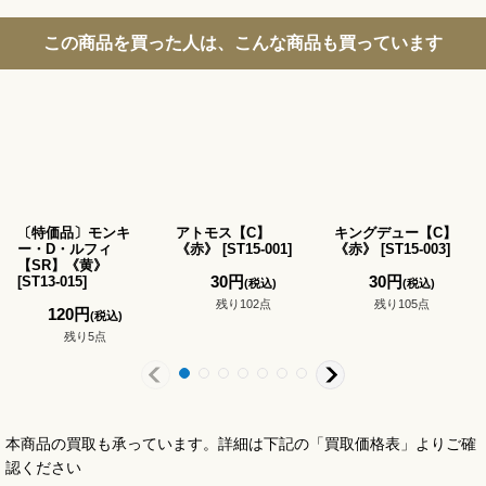
この商品を買った人は、こんな商品も買っています
〔特価品〕モンキ
アトモス【C】
キングデュー【C】
ー・D・ルフィ
《赤》
[
ST15-001
]
《赤》
[
ST15-003
]
【SR】《黄》
30
円
30
円
[
ST13-015
]
(税込)
(税込)
残り102点
残り105点
120
円
(税込)
残り5点
本商品の買取も承っています。詳細は下記の「買取価格表」よりご確
認ください