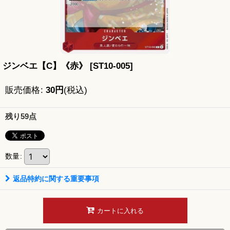
ジンベエ【C】《赤》
[
ST10-005
]
販売価格
:
30
円
(税込)
残り59点
数量
:
返品特約に関する重要事項
カートに入れる