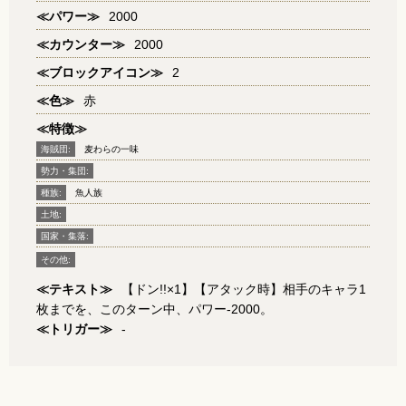
≪パワー≫
2000
≪カウンター≫
2000
≪ブロックアイコン≫
2
≪色≫
赤
≪特徴≫
海賊団:
麦わらの一味
勢力・集団:
種族:
魚人族
土地:
国家・集落:
その他:
≪テキスト≫
【ドン!!×1】【アタック時】相手のキャラ1
枚までを、このターン中、パワー-2000。
≪トリガー≫
-