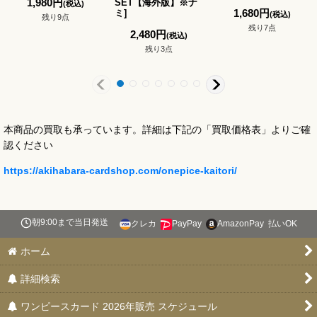
1,980
円
SET【海外版】※ナ
(税込)
1,680
円
ミ
]
(税込)
残り9点
残り7点
2,480
円
(税込)
残り3点
本商品の買取も承っています。詳細は下記の「買取価格表」よりご確
認ください
https://akihabara-cardshop.com/onepice-kaitori/
朝9:00まで当日発送
クレカ
PayPay
AmazonPay
払いOK
ホーム
詳細検索
ワンピースカード 2026年販売 スケジュール