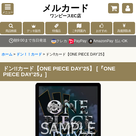
メルカード
メニュー
ワンピースEC店
商品検索
デッキ販売
特価品
ご利用案内
おすすめ
高価買取表
朝9:00まで当日発送
クレカ
PayPay
AmazonPay
払いOK
ホーム
>
ドン！！カード
>
ドン!!カード【ONE PIECE DAY’25】
ドン!!カード【ONE PIECE DAY’25】
[
『ONE
PIECE DAY’25』
]