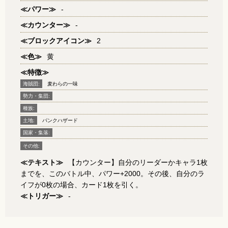
≪パワー≫
-
≪カウンター≫
-
≪ブロックアイコン≫
2
≪色≫
黄
≪特徴≫
海賊団:
麦わらの一味
勢力・集団:
種族:
土地:
パンクハザード
国家・集落:
その他:
≪テキスト≫
【カウンター】自分のリーダーかキャラ1枚
までを、このバトル中、パワー+2000。その後、自分のラ
イフが0枚の場合、カード1枚を引く。
≪トリガー≫
-