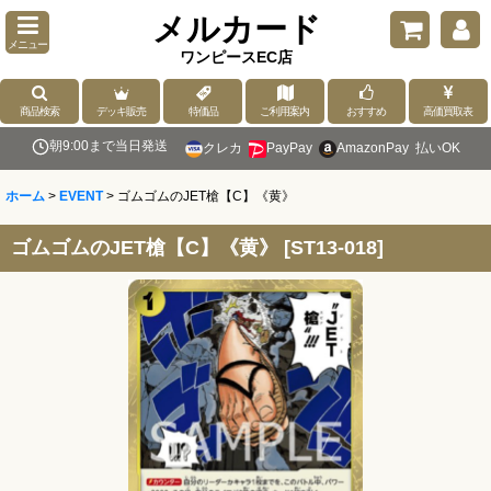
メルカード
メニュー
ワンピースEC店
商品検索
デッキ販売
特価品
ご利用案内
おすすめ
高価買取表
朝9:00まで当日発送
クレカ
PayPay
AmazonPay
払いOK
ホーム
>
EVENT
>
ゴムゴムのJET槍【C】《黄》
ゴムゴムのJET槍【C】《黄》
[
ST13-018
]