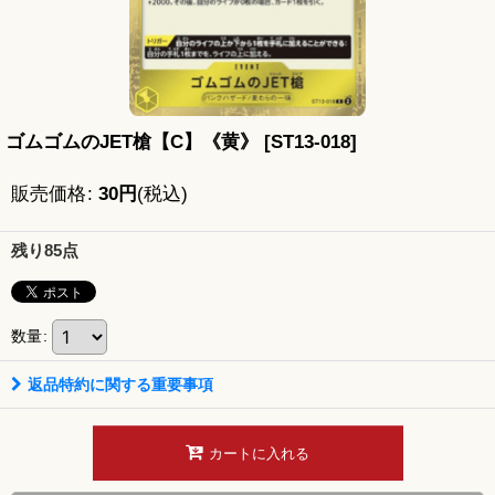
ゴムゴムのJET槍【C】《黄》
[
ST13-018
]
販売価格
:
30
円
(税込)
残り85点
数量
:
返品特約に関する重要事項
カートに入れる