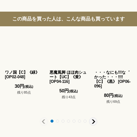
この商品を買った人は、こんな商品も買っています
ワノ国【C】《緑》
悪魔風脚 ほほ肉シュ
・・・なにも!!!な゛
[
OP02-048
]
ート【UC】《黄》
かった・・・!!!!
[
OP04-116
]
【C】《黒》
[
OP06-
30
円
096
]
(税込)
50
円
(税込)
残り85点
80
円
(税込)
残り43点
残り69点