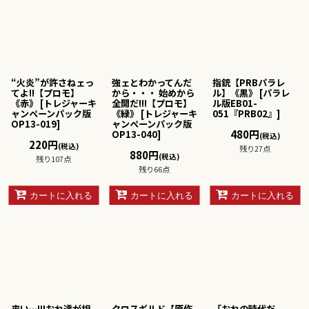
“火炎”が許さねェっ
強ェとわかってんだ
指銃【PRBパラレ
てよ!!【プロモ】
から・・・ 始めから
ル】《黒》
[
パラレ
《赤》
[
トレジャーキ
全開だ!!!【プロモ】
ル版EB01-
ャンペーンパック版
《緑》
[
トレジャーキ
051『PRB02』
]
OP13-019
]
ャンペーンパック版
480
円
OP13-040
]
(税込)
220
円
(税込)
残り27点
880
円
(税込)
残り107点
残り66点
カートに入れる
カートに入れる
カートに入れる
来い…!!!おれ達が相
クロスギルド【原作
「おれの時代だ