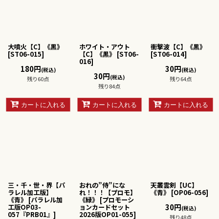
絞り込む
大噴火【C】《黒》
ホワイト・アウト
衝撃波【C】《黒》
[
ST06-015
]
【C】《黒》
[
ST06-
[
ST06-014
]
016
]
180
円
30
円
(税込)
(税込)
30
円
(税込)
残り60点
残り64点
残り84点
カートに入れる
カートに入れる
カートに入れる
三・千・世・界【パ
おれの”侍”にな
天叢雲剣【UC】
ラレル加工版】
れ！！！【プロモ】
《青》
[
OP06-056
]
《青》
[
パラレル加
《緑》
[
プロモーシ
30
円
工版OP03-
ョンカードセット
(税込)
057『PRB01』
]
2026版OP01-055
]
残り48点