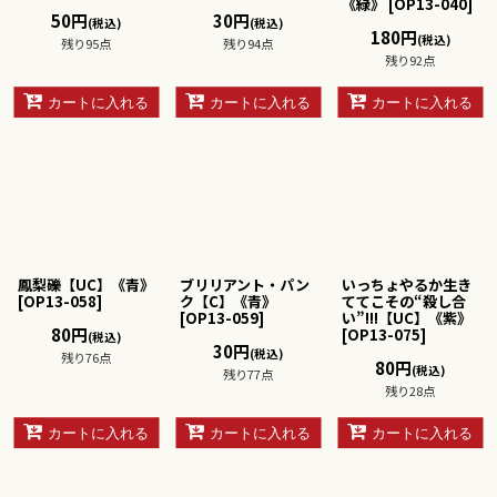
《緑》
[
OP13-040
]
50
円
30
円
(税込)
(税込)
180
円
(税込)
残り95点
残り94点
残り92点
カートに入れる
カートに入れる
カートに入れる
鳳梨礫【UC】《青》
ブリリアント・パン
いっちょやるか生き
[
OP13-058
]
ク【C】《青》
ててこその“殺し合
[
OP13-059
]
い”!!!【UC】《紫》
80
円
[
OP13-075
]
(税込)
30
円
(税込)
残り76点
80
円
(税込)
残り77点
残り28点
カートに入れる
カートに入れる
カートに入れる