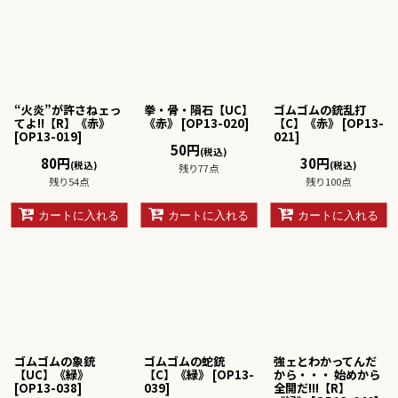
“火炎”が許さねェっ
拳・骨・隕石【UC】
ゴムゴムの銃乱打
てよ!!【R】《赤》
《赤》
[
OP13-020
]
【C】《赤》
[
OP13-
[
OP13-019
]
021
]
50
円
(税込)
80
円
30
円
(税込)
(税込)
残り77点
残り54点
残り100点
カートに入れる
カートに入れる
カートに入れる
ゴムゴムの象銃
ゴムゴムの蛇銃
強ェとわかってんだ
【UC】《緑》
【C】《緑》
[
OP13-
から・・・ 始めから
[
OP13-038
]
039
]
全開だ!!!【R】