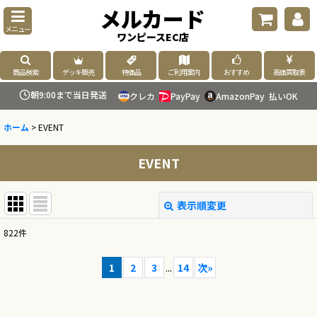
メルカード
メニュー
ワンピースEC店
商品検索
デッキ販売
特価品
ご利用案内
おすすめ
高価買取表
朝9:00まで当日発送
クレカ
PayPay
AmazonPay
払いOK
ホーム
>
EVENT
EVENT
表示順変更
閉じる
822
件
表示数
:
1
2
3
...
14
次
»
並び順
: