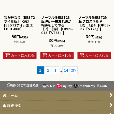
我が神なり【BEST2
ノーマル仕様ST23
ノーマル仕様ST25
ホイル版】《黄》
版 来い…!!!おれ達が
版 クロスギルド
[
BEST2ホイル加工
相手をしてやる!!!
【R】《青》
[
OP09-
EB01-060
]
【R】《赤》
[
OP09-
057『ST25』
]
013『ST23』
]
50
円
30
円
(税込)
(税込)
30
円
(税込)
残り34点
残り117点
残り100点
カートに入れる
カートに入れる
カートに入れる
1
2
3
...
14
次
»
朝9:00まで当日発送
クレカ
PayPay
AmazonPay
払いOK
ホーム
詳細検索