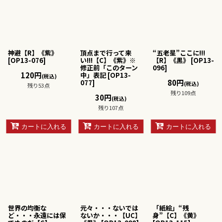
神避【R】《紫》
頂点まで行って来
“五老星”ここに!!!
[
OP13-076
]
い!!!【C】《紫》※
【R】《黒》
[
OP13-
修正前「このターン
096
]
120
円
中」表記
[
OP13-
(税込)
80
円
077
]
(税込)
残り53点
残り109点
30
円
(税込)
残り107点
カートに入れる
カートに入れる
カートに入れる
世界の均衡な
元々・・・ないでは
「紙絵」“残
ど・・・永遠には保
ないか・・・【UC】
身”【C】《黄》