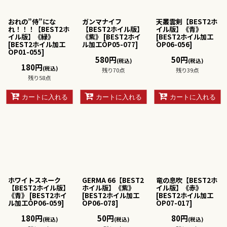
おれの”侍”にな
ガンマナイフ
天叢雲剣【BEST2ホ
れ！！！【BEST2ホ
【BEST2ホイル版】
イル版】《青》
イル版】《緑》
《紫》
[
BEST2ホイ
[
BEST2ホイル加工
[
BEST2ホイル加工
ル加工OP05-077
]
OP06-056
]
OP01-055
]
580
円
50
円
(税込)
(税込)
180
円
(税込)
残り70点
残り39点
残り58点
カートに入れる
カートに入れる
カートに入れる
ホワイトスネーク
GERMA 66【BEST2
竜の息吹【BEST2ホ
【BEST2ホイル版】
ホイル版】《紫》
イル版】《赤》
《青》
[
BEST2ホイ
[
BEST2ホイル加工
[
BEST2ホイル加工
ル加工OP06-059
]
OP06-078
]
OP07-017
]
180
円
50
円
80
円
(税込)
(税込)
(税込)