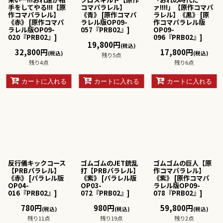
手をしてやる!!!【原
コマパラレル】
ァ!!!!」【原作コマパ
作コマパラレル】
《青》
[
原作コマパ
ラレル】《黒》
[
原
《赤》
[
原作コマパ
ラレル版OP09-
作コマパラレル版
ラレル版OP09-
057『PRB02』
]
OP09-
020『PRB02』
]
096『PRB02』
]
19,800
円
(税込)
32,800
円
17,800
円
(税込)
(税込)
残り5点
残り4点
残り6点
カートに入れる
カートに入れる
カートに入れる
反行儀キックコース
ゴムゴムのJET銃乱
ゴムゴムの巨人【原
【PRBパラレル】
打【PRBパラレル】
作コマパラレル】
《赤》
[
パラレル版
《紫》
[
パラレル版
《紫》
[
原作コマパ
OP04-
OP03-
ラレル版OP09-
016『PRB02』
]
072『PRB02』
]
078『PRB02』
]
780
円
980
円
59,800
円
(税込)
(税込)
(税込)
残り11点
残り19点
残り2点