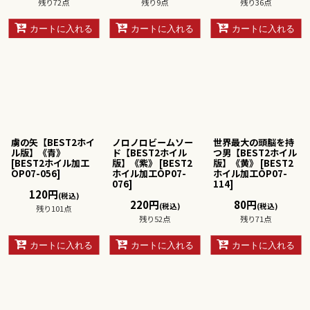
残り72点
残り9点
残り36点
カートに入れる
カートに入れる
カートに入れる
虜の矢【BEST2ホイ
ノロノロビームソー
世界最大の頭脳を持
ル版】《青》
ド【BEST2ホイル
つ男【BEST2ホイル
[
BEST2ホイル加工
版】《紫》
[
BEST2
版】《黄》
[
BEST2
OP07-056
]
ホイル加工OP07-
ホイル加工OP07-
076
]
114
]
120
円
(税込)
220
円
80
円
(税込)
(税込)
残り101点
残り52点
残り71点
カートに入れる
カートに入れる
カートに入れる