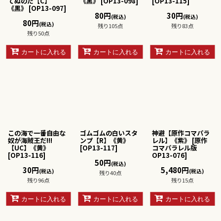
てぬのだ【C】
《黒》
[
OP13-098
]
[
OP13-115
]
《黒》
[
OP13-097
]
80
円
30
円
(税込)
(税込)
80
円
(税込)
残り105点
残り83点
残り50点
カートに入れる
カートに入れる
カートに入れる
この海で一番自由な
ゴムゴムの白いスタ
神避【原作コマパラ
奴が海賊王だ!!!
ンプ【R】《黄》
レル】《紫》
[
原作
【UC】《黄》
[
OP13-117
]
コマパラレル版
[
OP13-116
]
OP13-076
]
50
円
(税込)
30
円
5,480
円
(税込)
(税込)
残り40点
残り96点
残り15点
カートに入れる
カートに入れる
カートに入れる