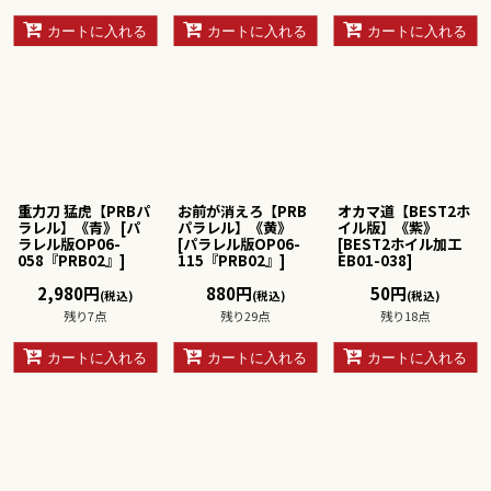
カートに入れる
カートに入れる
カートに入れる
重力刀 猛虎【PRBパ
お前が消えろ【PRB
オカマ道【BEST2ホ
ラレル】《青》
[
パ
パラレル】《黄》
イル版】《紫》
ラレル版OP06-
[
パラレル版OP06-
[
BEST2ホイル加工
058『PRB02』
]
115『PRB02』
]
EB01-038
]
2,980
円
880
円
50
円
(税込)
(税込)
(税込)
残り7点
残り29点
残り18点
カートに入れる
カートに入れる
カートに入れる