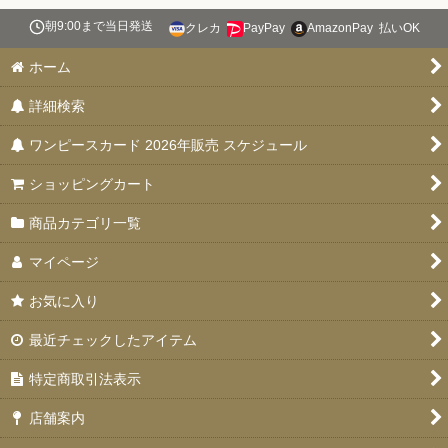
絞り込む
朝9:00まで当日発送
クレカ
PayPay
AmazonPay
払いOK
スタートデッキ 【ST-31〜36】
ホーム
ブースターパック 決戦の刻【OP-16】
詳細検索
特価品
ワンピースカード 2026年販売 スケジュール
お楽しみ袋
ショッピングカート
デッキ販売
商品カテゴリ一覧
プロモカード
マイページ
PSA10・9
お気に入り
ドン！！カード
最近チェックしたアイテム
未開封品
特定商取引法表示
エクストラブースター EGGHEAD CRISIS(エッグヘッドクライ
店舗案内
シス)【EB-04】