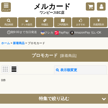
メルカード
メニュー
ワンピースEC店
商品検索
デッキ販売
特価品
ご利用案内
おすすめ
高価買取表
朝9:00まで当日発送
クレカ
PayPay
AmazonPay
払いOK
ホーム
>
新着商品
>
プロモカード
プロモカード
[
新着商品
]
表示順変更
閉じる
0
件
表示数
:
並び順
:
特集で絞り込む