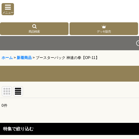
メニュー
商品検索
デッキ販売
ホーム
>
新着商品
>
ブースターパック 神速の拳【OP-11】
0
件
表示数
:
並び順
:
特集で絞り込む