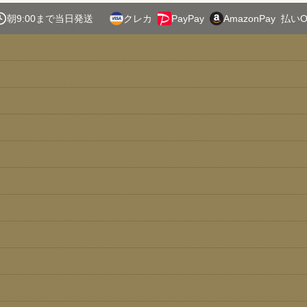
絞り込む
朝9:00まで当日発送
クレカ
PayPay
AmazonPay
払いO
EB-04】