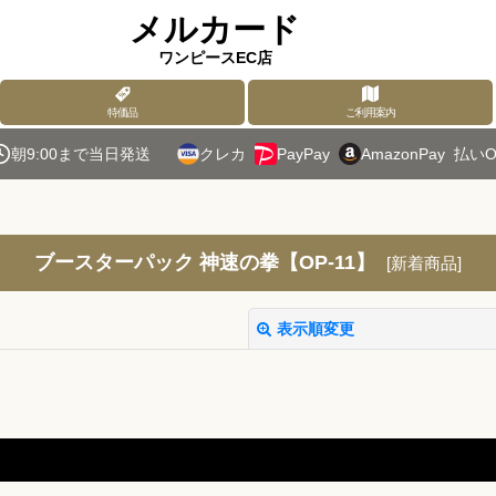
メルカード
ワンピースEC店
特価品
ご利用案内
朝9:00まで当日発送
クレカ
PayPay
AmazonPay
払いO
ブースターパック 神速の拳【OP-11】
[
新着商品
]
表示順変更