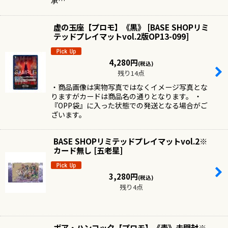
承…
虚の玉座【プロモ】《黒》
[
BASE SHOPリミ
テッドプレイマットvol.2版OP13-099
]
4,280
円
(税込)
残り14点
・商品画像は実物写真ではなくイメージ写真とな
りますがカードは商品名の通りとなります。 ・
『OPP袋』に入った状態での発送となる場合がご
ざいます。
BASE SHOPリミテッドプレイマットvol.2※
カード無し
[
五老星
]
3,280
円
(税込)
残り4点
ボア・ハンコック【プロモ】《青》未開封※