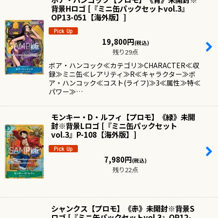
背景Hロゴ
[
『ミニ缶パックセットvol.3』
OP13-051【海外版】
]
19,800
円
(税込)
残り29点
ボア・ハンコック≪カテゴリ≫CHARACTER≪収
録≫ミニ缶≪レアリティ≫R≪キャラクター≫ボ
ア・ハンコック≪コスト(ライフ)≫3≪属性≫特≪
パワー≫…
モンキー・D・ルフィ【プロモ】《緑》未開
封※背景Lロゴ
[
『ミニ缶パックセット
vol.3』P-108【海外版】
]
7,980
円
(税込)
残り22点
シャンクス【プロモ】《赤》未開封※背景S
ロゴ
[
『ミニ缶パックセットvol.3』OP12-