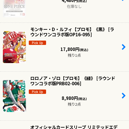
4,480
円
(税込)
在庫なし
モンキー・D・ルフィ【プロモ】《黒》
[
ラ
ウンドワンコラボ版OP16-095
]
17,800
円
(税込)
残り1点
ロロノア・ゾロ【プロモ】《緑》
[
ラウンド
ワンコラボ版PRB02-006
]
8,980
円
(税込)
残り2点
オフィシャルカードスリーブ リミテッドエデ