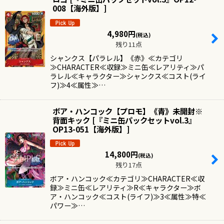
008【海外版】
]
4,980
円
(税込)
残り11点
シャンクス【パラレル】《赤》≪カテゴリ
≫CHARACTER≪収録≫ミニ缶≪レアリティ≫パ
ラレル≪キャラクター≫シャンクス≪コスト(ライ
フ)≫4≪属性≫…
ボア・ハンコック【プロモ】《青》未開封※
背面キック
[
『ミニ缶パックセットvol.3』
OP13-051【海外版】
]
14,800
円
(税込)
残り17点
ボア・ハンコック≪カテゴリ≫CHARACTER≪収
録≫ミニ缶≪レアリティ≫R≪キャラクター≫ボ
ア・ハンコック≪コスト(ライフ)≫3≪属性≫特≪
パワー≫…