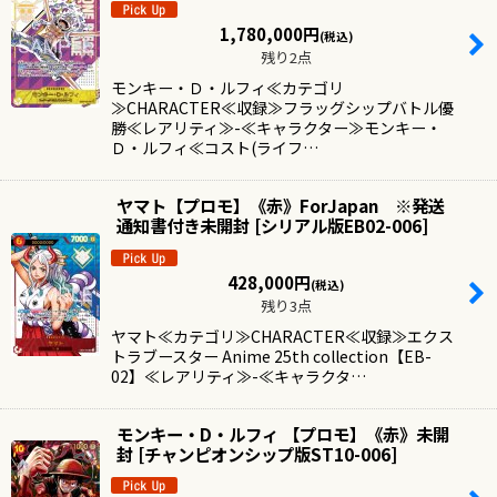
1,780,000
円
(税込)
残り2点
モンキー・Ｄ・ルフィ≪カテゴリ
≫CHARACTER≪収録≫フラッグシップバトル優
勝≪レアリティ≫-≪キャラクター≫モンキー・
Ｄ・ルフィ≪コスト(ライフ…
ヤマト【プロモ】《赤》ForJapan ※発送
通知書付き未開封
[
シリアル版EB02-006
]
428,000
円
(税込)
残り3点
ヤマト≪カテゴリ≫CHARACTER≪収録≫エクス
トラブースター Anime 25th collection【EB-
02】≪レアリティ≫-≪キャラクタ…
モンキー・D・ルフィ 【プロモ】《赤》未開
封
[
チャンピオンシップ版ST10-006
]