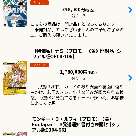
398,000
円
(税込)
残り1点
こちらの商品は「開封品」となっております。
「未開封品」ではございませんので予めご了承の
上、ご購入お願いいたします。
〔特価品〕ナミ【プロモ】《黄》開封品
[
シ
リアル版OP08-106
]
1,780,000
円
(税込)
残り1点
〔状態B以下〕 カードの縁や表面や裏面に傷や
白かけ、若干のスレ、小さな凹みが認められる状
態。 状態Bと分類できるカードが多い為、お客様
によっては想…
モンキー・Ｄ・ルフィ【プロモ】《黄》
ForJapan ※発送通知書付き未開封
[
シリ
アル版EB04-061
]