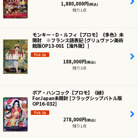
1,880,000
円
(税込)
残り1点
モンキー・D・ルフィ【プロモ】《多色》未
開封 ※フランス語表記
[
グリュヴァン美術
館版OP13-001【海外版】
]
188,000
円
(税込)
残り3点
ボア・ハンコック【プロモ】《緑》
ForJapan未開封
[
フラッグシップバトル版
OP16-032
]
278,000
円
(税込)
残り1点