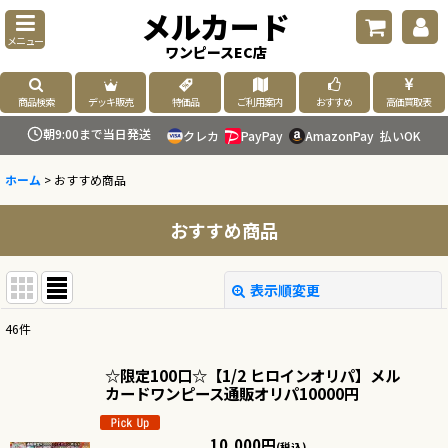
メルカード
メニュー
ワンピースEC店
商品検索
デッキ販売
特価品
ご利用案内
おすすめ
高価買取表
朝9:00まで当日発送
クレカ
PayPay
AmazonPay
払いOK
ホーム
>
おすすめ商品
おすすめ商品
表示順変更
閉じる
46
件
表示数
:
☆限定100口☆【1/2 ヒロインオリパ】メル
カードワンピース通販オリパ10000円
並び順
:
10,000
円
(税込)