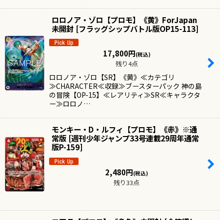
ロロノア・ゾロ【プロモ】《黄》ForJapan
未開封
[
フラッグシップバトル版OP15-113
]
17,800
円
(税込)
残り4点
ロロノア・ゾロ【SR】《黄》≪カテゴリ
≫CHARACTER≪収録≫ブースターパック 神の島
の冒険【OP-15】≪レアリティ≫SR≪キャラクタ
ー≫ロロノ…
モンキー・D・ルフィ【プロモ】《赤》※通
常版
[
週刊少年ジャンプ33号連載29周年通常
版P-159
]
2,480
円
(税込)
残り33点