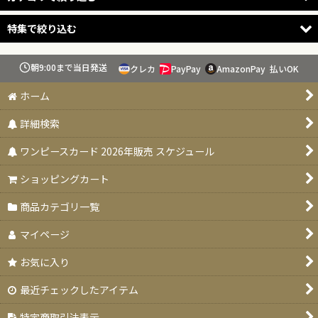
特集で絞り込む
LEADER
朝9:00まで当日発送
CHARACTER
クレカ
PayPay
AmazonPay
払いOK
スタートデッキ 【ST-31〜36】
ホーム
EVENT
ブースターパック 決戦の刻【OP-16】
詳細検索
STAGE
特価品
ワンピースカード 2026年販売 スケジュール
ドン！！カード
お楽しみ袋
ショッピングカート
サプライ
デッキ販売
商品カテゴリ一覧
特別対応
プロモカード
マイページ
デッキ販売
PSA10・9
お気に入り
ドン！！カード
最近チェックしたアイテム
未開封品
特定商取引法表示