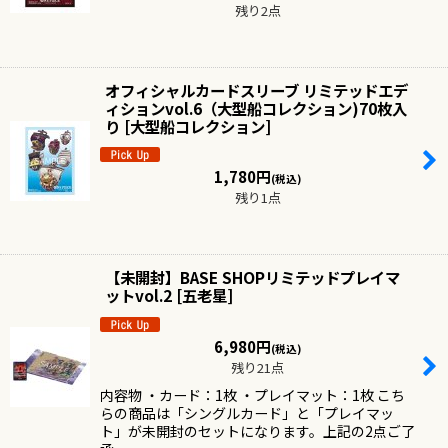
残り2点
オフィシャルカードスリーブ リミテッドエデ
ィションvol.6（大型船コレクション)70枚入
り
[
大型船コレクション
]
1,780
円
(税込)
残り1点
【未開封】BASE SHOPリミテッドプレイマ
ットvol.2
[
五老星
]
6,980
円
(税込)
残り21点
内容物 ・カード：1枚 ・プレイマット：1枚 こち
らの商品は「シングルカード」と「プレイマッ
ト」が未開封のセットになります。上記の2点ご了