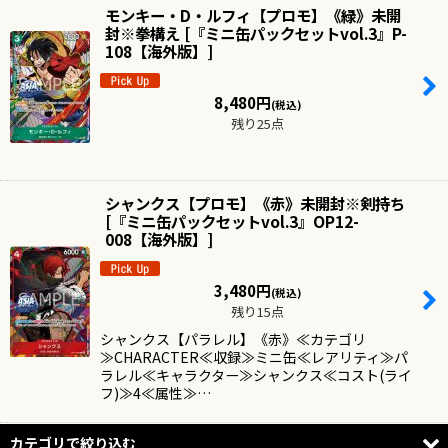
モンキー・D・ルフィ【プロモ】《緑》未開
封※拳構え
[
『ミニ缶パックセットvol.3』P-
108【海外版】
]
8,480
円
(税込)
残り25点
シャンクス【プロモ】《赤》未開封※剣持ち
[
『ミニ缶パックセットvol.3』OP12-
008【海外版】
]
3,480
円
(税込)
残り15点
シャンクス【パラレル】《赤》≪カテゴリ
≫CHARACTER≪収録≫ミニ缶≪レアリティ≫パ
ラレル≪キャラクター≫シャンクス≪コスト(ライ
フ)≫4≪属性≫…
カテゴリで絞り込む