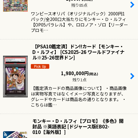
残り85点
ワンピースオリパ（オリジナルパック）2000円1
パック/全200口大当たりにモンキー・Ｄ・ルフィ
【OP05パラレル】や、ロロノア・ゾロ【リーダー
プロモ…
【PSA10鑑定済】ドン!!カード【モンキー・
D・ルフィ】
[
CS2025-26 ワールドファイナ
ル※25-26世界ドン
]
1,980,000
円
(税込)
残り1点
【鑑定済カードの商品画像について】 ・商品画像
は実物写真ではなくイメージ写真となりますが、
グレードやカードは商品名の通りとなります。 ・
こちらは鑑…
モンキー・D・ルフィ【プロモ】《多色》開
封品 ※英語表記
[
ドジャース版EB02-
010【海外版】
]