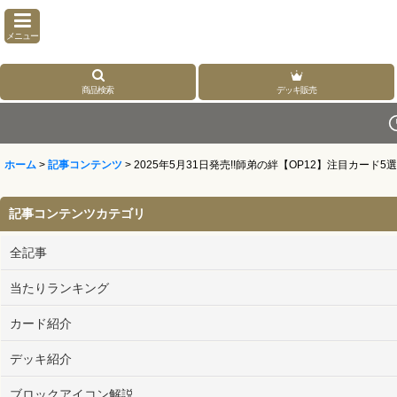
メニュー
商品検索
デッキ販売
ホーム
>
記事コンテンツ
>
2025年5月31日発売!!師弟の絆【OP12】注目カード5選!
記事コンテンツカテゴリ
全記事
当たりランキング
カード紹介
デッキ紹介
ブロックアイコン解説