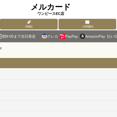
メルカード
ワンピースEC店
特価品
ご利用案内
朝9:00まで当日発送
クレカ
PayPay
AmazonPay
払いO
!