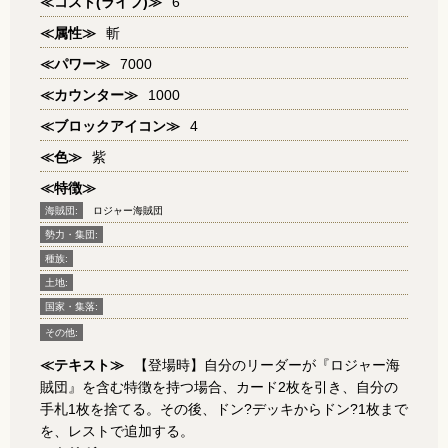
≪コスト(ライフ)≫
6
≪属性≫
斬
≪パワー≫
7000
≪カウンター≫
1000
≪ブロックアイコン≫
4
≪色≫
紫
≪特徴≫
海賊団:
ロジャー海賊団
勢力・集団:
種族:
土地:
国家・集落:
その他:
≪テキスト≫
【登場時】自分のリーダーが『ロジャー海
賊団』を含む特徴を持つ場合、カード2枚を引き、自分の
手札1枚を捨てる。その後、ドン?デッキからドン?1枚まで
を、レストで追加する。