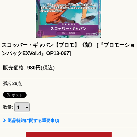
スコッパー・ギャバン【プロモ】《紫》
[
『プロモーショ
ンパックEXVol.4』OP13-067
]
販売価格
:
980
円
(税込)
残り26点
数量
:
返品特約に関する重要事項