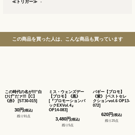
≪トリガー≫
-
この商品を買った人は、こんな商品も買っています
この時代の名が!!!“白
ミス・ウェンズデー
バギー【プロモ】
ひげ”だァ!!!【C】
【プロモ】《黒》
《紫》
[
ベストセレ
《赤》
[
ST30-015
]
[
『プロモーションパ
クションvol.6 OP13-
ックEXVol.4』
072
]
30
円
OP14-083
]
(税込)
620
円
(税込)
残り91点
3,480
円
(税込)
残り25点
残り5点