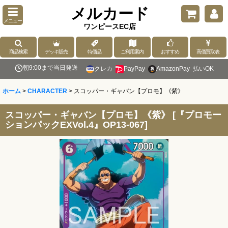
メルカード
メニュー
ワンピースEC店
商品検索
デッキ販売
特価品
ご利用案内
おすすめ
高価買取表
朝9:00まで当日発送
クレカ
PayPay
AmazonPay
払いOK
ホーム
>
CHARACTER
>
スコッパー・ギャバン【プロモ】《紫》
スコッパー・ギャバン【プロモ】《紫》
[
『プロモー
ションパックEXVol.4』OP13-067
]