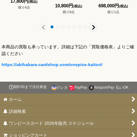
17,800
円
(税込)
10,800
円
698,000
円
(税込)
(税込)
残り6点
残り8点
残り1点
本商品の買取も承っています。詳細は下記の「買取価格表」よりご確
認ください
https://akihabara-cardshop.com/onepice-kaitori/
朝9:00まで当日発送
クレカ
PayPay
AmazonPay
払いOK
ホーム
詳細検索
ワンピースカード 2026年販売 スケジュール
ショッピングカート