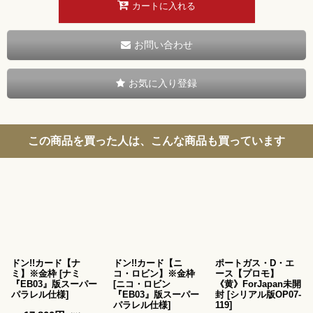
カートに入れる
お問い合わせ
お気に入り登録
この商品を買った人は、こんな商品も買っています
ドン!!カード【ナ
ドン!!カード【ニ
ポートガス・D・エ
ミ】※金枠
[
ナミ
コ・ロビン】※金枠
ース【プロモ】
『EB03』版スーパー
[
ニコ・ロビン
《黄》ForJapan未開
パラレル仕様
]
『EB03』版スーパー
封
[
シリアル版OP07-
パラレル仕様
]
119
]