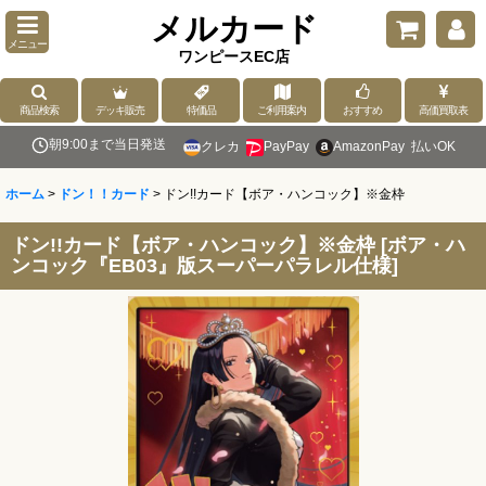
メルカード
メニュー
ワンピースEC店
商品検索
デッキ販売
特価品
ご利用案内
おすすめ
高価買取表
朝9:00まで当日発送
クレカ
PayPay
AmazonPay
払いOK
ホーム
>
ドン！！カード
>
ドン!!カード【ボア・ハンコック】※金枠
ドン!!カード【ボア・ハンコック】※金枠
[
ボア・ハ
ンコック『EB03』版スーパーパラレル仕様
]