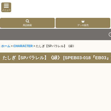
メニュー
商品検索
デッキ販売
ホーム
>
CHARACTER
>
たしぎ【SPパラレル】《緑》
たしぎ【SPパラレル】《緑》
[
SPEB03-018『EB03』