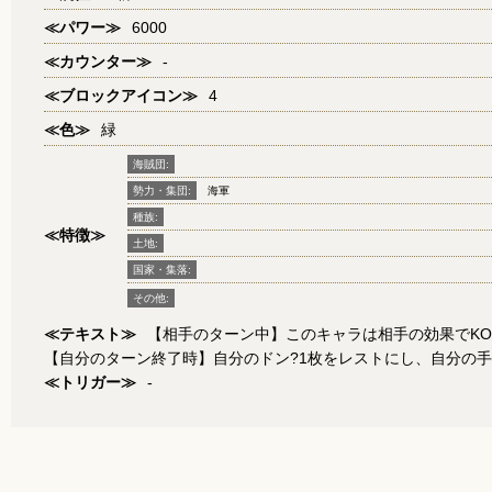
≪パワー≫
6000
≪カウンター≫
-
≪ブロックアイコン≫
4
≪色≫
緑
海賊団:
勢力・集団:
海軍
種族:
≪特徴≫
土地:
国家・集落:
その他:
≪テキスト≫
【相手のターン中】このキャラは相手の効果でK
【自分のターン終了時】自分のドン?1枚をレストにし、自分の
≪トリガー≫
-