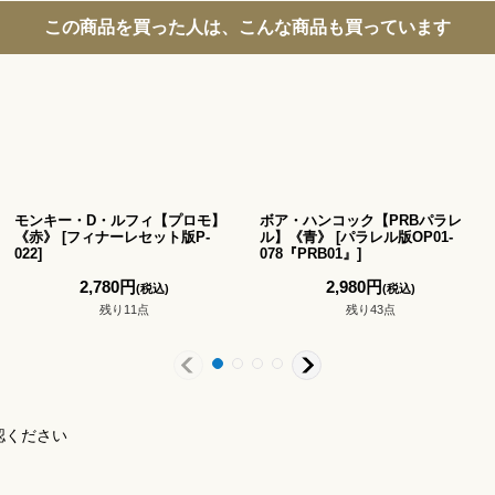
この商品を買った人は、こんな商品も買っています
モンキー・D・ルフィ【プロモ】
ボア・ハンコック【PRBパラレ
《赤》
[
フィナーレセット版P-
ル】《青》
[
パラレル版OP01-
022
]
078『PRB01』
]
2,780
円
2,980
円
(税込)
(税込)
残り11点
残り43点
認ください