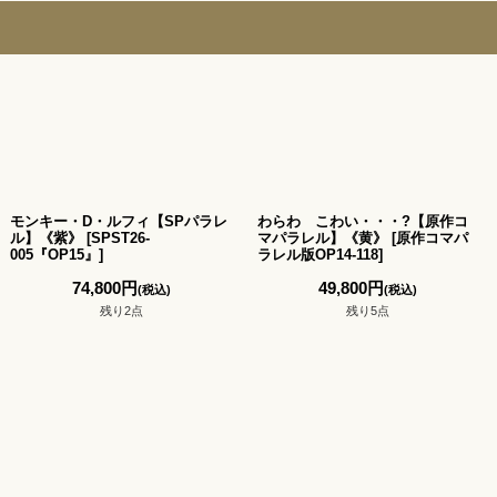
モンキー・D・ルフィ【SPパラレ
わらわ こわい・・・?【原作コ
ル】《紫》
[
SPST26-
マパラレル】《黄》
[
原作コマパ
005『OP15』
]
ラレル版OP14-118
]
74,800
円
49,800
円
(税込)
(税込)
残り2点
残り5点