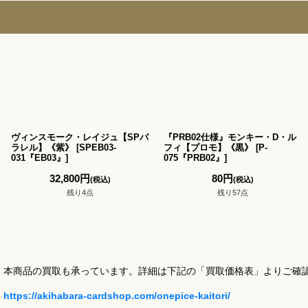
ヴィンスモーク・レイジュ【SPパ
『PRB02仕様』モンキー・D・ル
ラレル】《紫》
[
SPEB03-
フィ【プロモ】《黒》
[
P-
031『EB03』
]
075『PRB02』
]
32,800
円
80
円
(税込)
(税込)
残り4点
残り57点
本商品の買取も承っています。詳細は下記の「買取価格表」よりご確
https://akihabara-cardshop.com/onepice-kaitori/