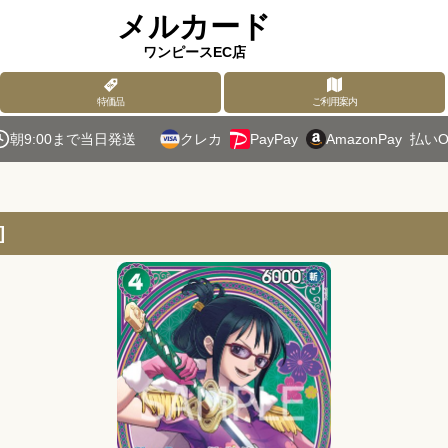
メルカード
ワンピースEC店
特価品
ご利用案内
朝9:00まで当日発送
クレカ
PayPay
AmazonPay
払いO
]