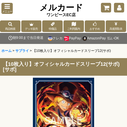
メルカード
メニュー
ワンピースEC店
商品検索
デッキ販売
特価品
ご利用案内
おすすめ
高価買取表
朝9:00まで当日発送
クレカ
PayPay
AmazonPay
払いOK
ホーム
>
サプライ
>
【10枚入り】オフィシャルカードスリーブ12(サボ)
【10枚入り】オフィシャルカードスリーブ12(サボ)
[
サボ
]