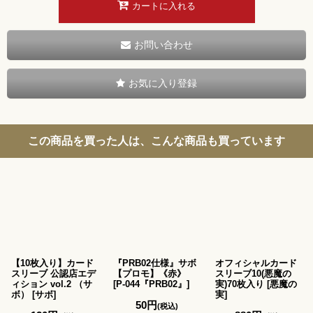
カートに入れる
お問い合わせ
お気に入り登録
この商品を買った人は、こんな商品も買っています
【10枚入り】カード
『PRB02仕様』サボ
オフィシャルカード
スリーブ 公認店エデ
【プロモ】《赤》
スリーブ10(悪魔の
ィション vol.2 （サ
[
P-044『PRB02』
]
実)70枚入り
[
悪魔の
ボ）
[
サボ
]
実
]
50
円
(税込)