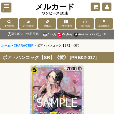
メルカード
メニュー
ワンピースEC店
商品検索
デッキ販売
特価品
ご利用案内
おすすめ
高価買取表
朝9:00まで当日発送
クレカ
PayPay
AmazonPay
払いOK
ホーム
>
CHARACTER
>
ボア・ハンコック【SR】《黄》
ボア・ハンコック【SR】《黄》
[
PRB02-017
]