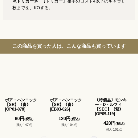
≪トリガー≫
【トリガー】相手のコスト4以下のキャラ1
枚までを、KOする。
この商品を買った人は、こんな商品も買っています
ボア・ハンコック
ボア・ハンコック
〔特価品〕モンキ
【SR】《青》
【SR】《青》
ー・D・ルフィ
[
OP01-078
]
[
EB03-026
]
【SEC】《紫》
[
OP09-119
]
80
円
120
円
(税込)
(税込)
420
円
(税込)
残り147点
残り104点
残り101点