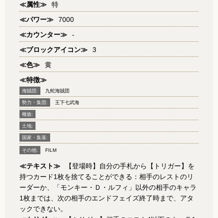
≪属性≫
特
≪パワー≫
7000
≪カウンター≫
-
≪ブロックアイコン≫
3
≪色≫
黄
≪特徴≫
海賊団:
九蛇海賊団
勢力・集団:
王下七武海
種族:
土地:
国家・集落:
その他:
FILM
≪テキスト≫
【登場時】自分の手札から【トリガー】を
持つカード1枚を捨てることができる：相手のレストのリ
ーダーか、「モンキー・Ｄ・ルフィ」以外の相手のキャラ
1枚までは、次の相手のエンドフェイズ終了時まで、アタ
ックできない。