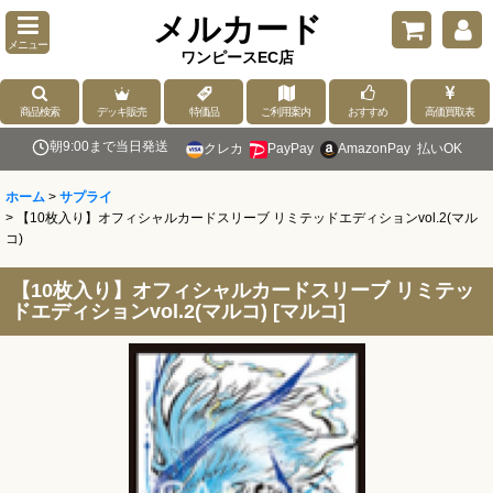
メルカード
メニュー
ワンピースEC店
商品検索
デッキ販売
特価品
ご利用案内
おすすめ
高価買取表
朝9:00まで当日発送
クレカ
PayPay
AmazonPay
払いOK
ホーム
>
サプライ
>
【10枚入り】オフィシャルカードスリーブ リミテッドエディションvol.2(マル
コ)
【10枚入り】オフィシャルカードスリーブ リミテッ
ドエディションvol.2(マルコ)
[
マルコ
]