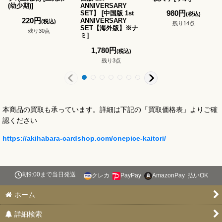
(幼少期)
]
ANNIVERSARY
980
円
SET】
[
中国版 1st
(税込)
220
円
ANNIVERSARY
(税込)
残り14点
SET【海外版】※ナ
残り30点
ミ
]
1,780
円
(税込)
残り3点
本商品の買取も承っています。詳細は下記の「買取価格表」よりご確
認ください
https://akihabara-cardshop.com/onepice-kaitori/
朝9:00まで当日発送
クレカ
PayPay
AmazonPay
払いOK
ホーム
詳細検索