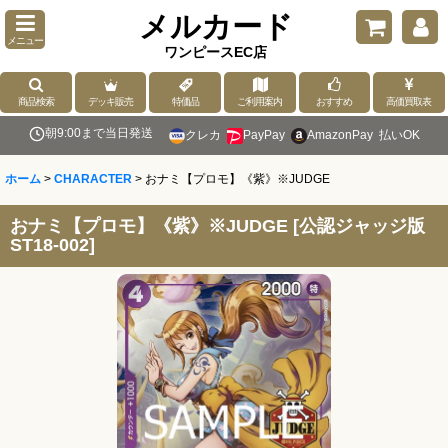
メルカード
メニュー
ワンピースEC店
商品検索
デッキ販売
特価品
ご利用案内
おすすめ
高価買取表
朝9:00まで当日発送
クレカ
PayPay
AmazonPay
払いOK
ホーム
>
CHARACTER
>
おナミ【プロモ】《紫》※JUDGE
おナミ【プロモ】《紫》※JUDGE
[
公認ジャッジ版
ST18-002
]