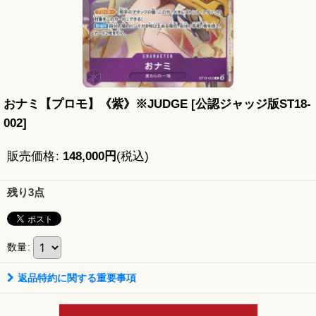
おナミ【プロモ】《紫》※JUDGE
[
公認ジャッジ版ST18-
002
]
販売価格
:
148,000
円
(税込)
残り3点
数量
:
返品特約に関する重要事項