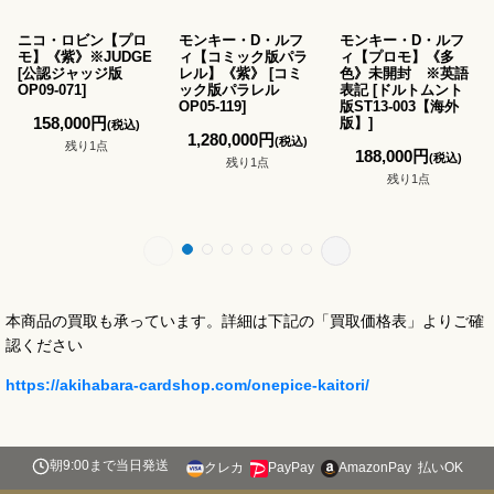
ニコ・ロビン【プロ
モンキー・D・ルフ
モンキー・D・ルフ
モ】《紫》※JUDGE
ィ【コミック版パラ
ィ【プロモ】《多
[
公認ジャッジ版
レル】《紫》
[
コミ
色》未開封 ※英語
OP09-071
]
ック版パラレル
表記
[
ドルトムント
OP05-119
]
版ST13-003【海外
158,000
円
版】
]
(税込)
1,280,000
円
(税込)
残り1点
188,000
円
(税込)
残り1点
残り1点
本商品の買取も承っています。詳細は下記の「買取価格表」よりご確
認ください
https://akihabara-cardshop.com/onepice-kaitori/
朝9:00まで当日発送
クレカ
PayPay
AmazonPay
払いOK