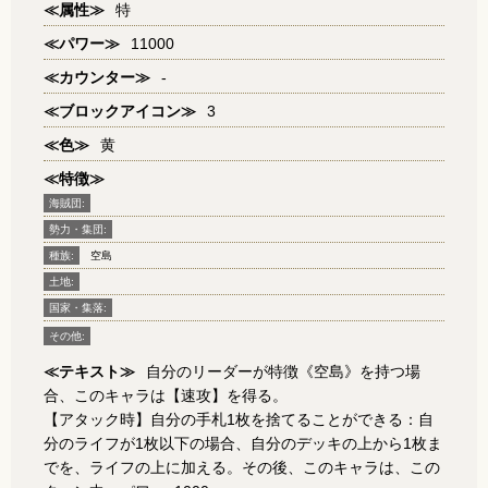
≪属性≫
特
≪パワー≫
11000
≪カウンター≫
-
≪ブロックアイコン≫
3
≪色≫
黄
≪特徴≫
海賊団:
勢力・集団:
種族:
空島
土地:
国家・集落:
その他:
≪テキスト≫
自分のリーダーが特徴《空島》を持つ場
合、このキャラは【速攻】を得る。
【アタック時】自分の手札1枚を捨てることができる：自
分のライフが1枚以下の場合、自分のデッキの上から1枚ま
でを、ライフの上に加える。その後、このキャラは、この