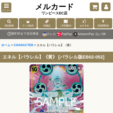
メルカード
メニュー
ワンピースEC店
商品検索
デッキ販売
特価品
ご利用案内
おすすめ
高価買取表
朝9:00まで当日発送
クレカ
PayPay
AmazonPay
払いOK
ホーム
>
CHARACTER
>
エネル【パラレル】《黄》
エネル【パラレル】《黄》
[
パラレル版EB02-052
]