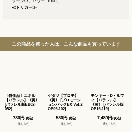
ターン中、パワー+1000。
≪トリガー≫
-
この商品を買った人は、こんな商品も買っています
〔特価品〕エネル
ゲダツ【プロモ】
モンキー・D・ルフ
【パラレル】《黄》
《黄》
[
プロモーシ
ィ【パラレル】
[
パラレル版EB02-
ョンパックEX Vol.2
《黄》
[
パラレル版
052
]
OP05-102
]
OP15-119
]
780
円
580
円
7,480
円
(税込)
(税込)
(税込)
残り3点
残り9点
残り16点