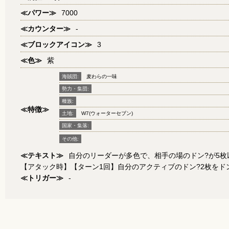
≪パワー≫
7000
≪カウンター≫
-
≪ブロックアイコン≫
3
≪色≫
紫
海賊団:
麦わらの一味
勢力・集団:
種族:
≪特徴≫
土地:
W7(ウォーターセブン)
国家・集落:
その他:
≪テキスト≫
自分のリーダーが多色で、相手の場のドン?が5
【アタック時】【ターン1回】自分のアクティブのドン?2枚を
≪トリガー≫
-