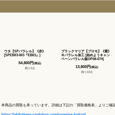
ウタ【SPパラレル】《赤》
ブラックマリア【プロモ】《紫》
[
SPEB03-003『EB03』
]
※パラレル加工
[
始めようキャン
ペーンパラレル版OP08-074
]
54,800
円
(税込)
13,800
円
(税込)
残り2点
残り10点
本商品の買取も承っています。詳細は下記の「買取価格表」よりご確
https://akihabara-cardshop.com/onepice-kaitori/