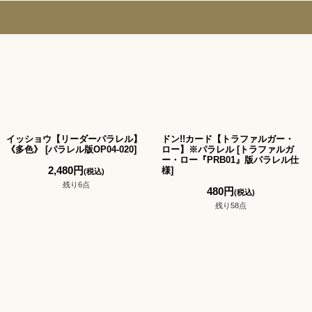
イッショウ【リーダーパラレル】
ドン!!カード【トラファルガー・
《多色》
[
パラレル版OP04-020
]
ロー】※パラレル
[
トラファルガ
ー・ロー『PRB01』版パラレル仕
2,480
円
様
]
(税込)
残り6点
480
円
(税込)
残り58点