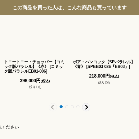
この商品を買った人は、こんな商品も買っています
トニートニー・チョッパー【コミ
ボア・ハンコック【SPパラレル】
ック版パラレル】《赤》
[
コミッ
《青》
[
SPEB03-026『EB03』
]
ク版パラレルEB01-006
]
218,000
円
(税込)
398,000
円
(税込)
残り2点
残り1点
認ください