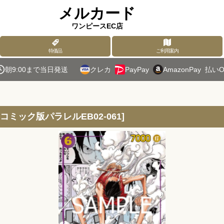
メルカード
ワンピースEC店
特価品
ご利用案内
朝9:00まで当日発送
クレカ
PayPay
AmazonPay
払いO
コミック版パラレルEB02-061
]