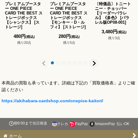
プレミアムブースタ
プレミアムブースタ
〔特価品〕トニート
ー ONE PIECE
ー ONE PIECE
ニー・チョッパー
CARD THE BEST ス
CARD THE BEST ス
【リーダーパラレ
トレージボックス
トレージボックス
ル】《多色》
[
パラ
【シャンクス】
[
ス
【モンキー・D・ル
レル版OP08-001
]
トレージ
]
フィ】
[
ストレージ
]
3,480
円
(税込)
480
円
280
円
(税込)
(税込)
残り3点
残り20点
残り5点
本商品の買取も承っています。詳細は下記の「買取価格表」よりご確
認ください
https://akihabara-cardshop.com/onepice-kaitori/
朝9:00まで当日発送
クレカ
PayPay
AmazonPay
払いOK
ホーム