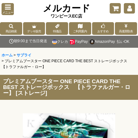
メルカード
メニュー
ワンピースEC店
商品検索
デッキ販売
特価品
ご利用案内
おすすめ
高価買取表
朝9:00まで当日発送
クレカ
PayPay
AmazonPay
払いOK
ホーム
>
サプライ
>
プレミアムブースター ONE PIECE CARD THE BEST ストレージボックス
【トラファルガー・ロー】
プレミアムブースター ONE PIECE CARD THE
BEST ストレージボックス 【トラファルガー・ロ
ー】
[
ストレージ
]