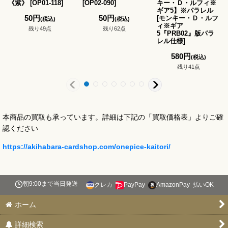
《紫》
[
OP01-118
]
[
OP02-090
]
キー・Ｄ・ルフィ※
ギア5】※パラレル
50
円
50
円
[
モンキー・Ｄ・ルフ
(税込)
(税込)
ィ※ギア
残り49点
残り62点
5『PRB02』版パラ
レル仕様
]
580
円
(税込)
残り41点
本商品の買取も承っています。詳細は下記の「買取価格表」よりご確
認ください
https://akihabara-cardshop.com/onepice-kaitori/
朝9:00まで当日発送
クレカ
PayPay
AmazonPay
払いOK
ホーム
詳細検索