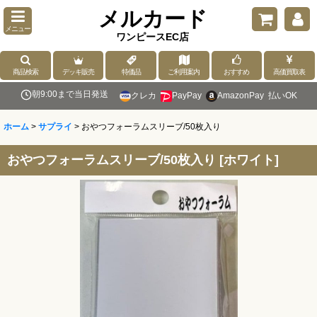
メルカード
メニュー
ワンピースEC店
商品検索
デッキ販売
特価品
ご利用案内
おすすめ
高価買取表
朝9:00まで当日発送
クレカ
PayPay
AmazonPay
払いOK
ホーム
>
サプライ
>
おやつフォーラムスリーブ/50枚入り
おやつフォーラムスリーブ/50枚入り
[
ホワイト
]