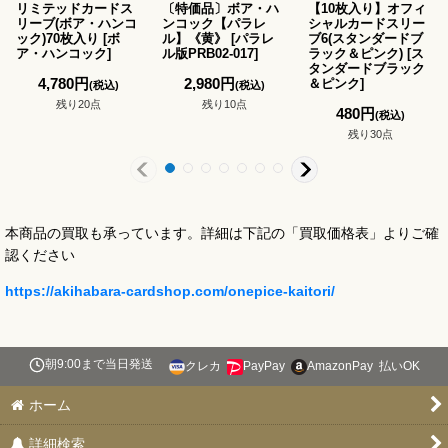
リミテッドカードス
〔特価品〕ボア・ハ
【10枚入り】オフィ
リーブ(ボア・ハンコ
ンコック【パラレ
シャルカードスリー
ック)70枚入り
[
ボ
ル】《黄》
[
パラレ
ブ6(スタンダードブ
ア・ハンコック
]
ル版PRB02-017
]
ラック＆ピンク)
[
ス
タンダードブラック
4,780
円
2,980
円
＆ピンク
]
(税込)
(税込)
残り20点
残り10点
480
円
(税込)
残り30点
本商品の買取も承っています。詳細は下記の「買取価格表」よりご確
認ください
https://akihabara-cardshop.com/onepice-kaitori/
朝9:00まで当日発送
クレカ
PayPay
AmazonPay
払いOK
ホーム
詳細検索