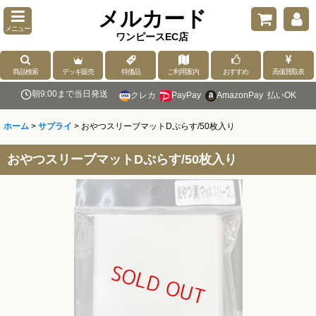
メルカード
メニュー
ワンピースEC店
商品検索
デッキ販売
特価品
ご利用案内
おすすめ
高価買取表
朝9:00まで当日発送
クレカ
PayPay
AmazonPay
払いOK
ホーム
>
サプライ
>
おやつスリーブマットDぷらす/50枚入り
おやつスリーブマットDぷらす/50枚入り