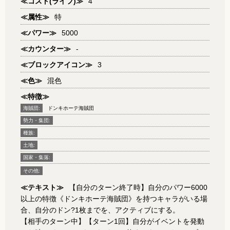
≪コスト(ライフ)≫
4
≪属性≫
特
≪パワー≫
5000
≪カウンター≫
-
≪ブロックアイコン≫
3
≪色≫
混色
≪特徴≫
海賊団:
ドンキホーテ海賊団
勢力・集団:
種族:
土地:
国家・集落:
その他:
≪テキスト≫
【自分のターン終了時】自分のパワー6000
以上の特徴《ドンキホーテ海賊団》を持つキャラがいる場
合、自分のドン?1枚までを、アクティブにする。
【相手のターン中】【ターン1回】自分がイベントを発動