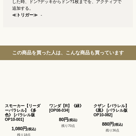
した時、ドン?デッキからドン?1枚までを、アクティブで
追加する。
≪トリガー≫
-
この商品を買った人は、こんな商品も買っています
スモーカー【リーダ
ワンダ【R】《緑》
クザン【パラレル】
ーパラレル】《多
[
OP08-034
]
《黒》
[
パラレル版
色》
[
パラレル版
OP10-082
]
80
円
OP10-001
]
(税込)
880
円
(税込)
残り70点
1,080
円
(税込)
残り36点
残り18点