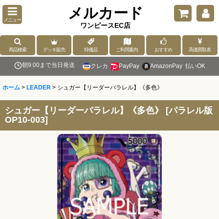
メルカード
メニュー
ワンピースEC店
商品検索
デッキ販売
特価品
ご利用案内
おすすめ
高価買取表
朝9:00まで当日発送
クレカ
PayPay
AmazonPay
払いOK
ホーム
>
LEADER
>
シュガー【リーダーパラレル】《多色》
シュガー【リーダーパラレル】《多色》
[
パラレル版
OP10-003
]